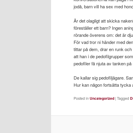
jodå, barn vill ha sex med ho
Är det olagligt att skicka nake
föreställer ett barn? Ingen ani
rörande överens om: det är djup
För vad tror ni händer med den
tittar på dem, drar en runk oc
att han i de pedofilgrupper som
pedofiler få njuta av tanken p
De kallar sig pedofiljägare. Sa
Hur kan någon fortsätta tycka a
Posted in
Uncategorized
|
Tagged
D