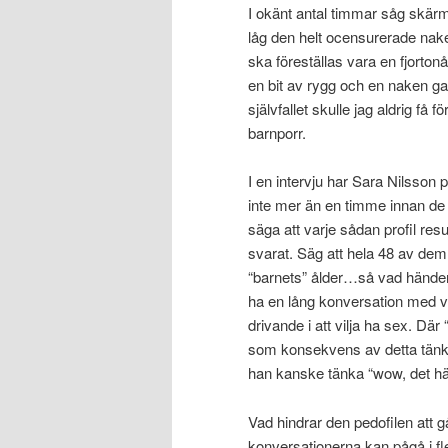
I okänt antal timmar såg skär
låg den helt ocensurerade nak
ska föreställas vara en fjortonå
en bit av rygg och en naken ga
självfallet skulle jag aldrig få 
barnporr.
I en intervju har Sara Nilsson 
inte mer än en timme innan de f
säga att varje sådan profil resu
svarat. Säg att hela 48 av dem i
“barnets” ålder…så vad händer
ha en lång konversation med va
drivande i att vilja ha sex. Där
som konsekvens av detta tänka
han kanske tänka “wow, det här 
Vad hindrar den pedofilen att gå
konversationerna kan pågå i fl