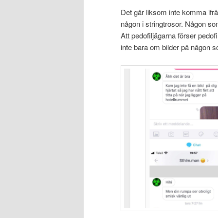
Det går liksom inte komma ifrån
någon i stringtrosor. Någon som
Att pedofiljägarna förser pedof
inte bara om bilder på någon s