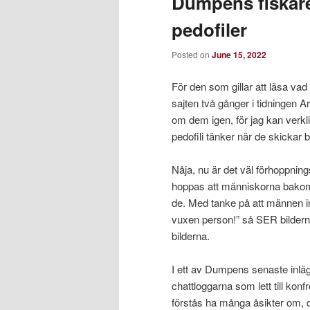
Dumpens fiskare 
pedofiler
Posted on
June 15, 2022
För den som gillar att läsa vad
sajten två gånger i tidningen A
om dem igen, för jag kan verkl
pedofili tänker när de skickar ba
Nåja, nu är det väl förhoppnings
hoppas att människorna bakom
de. Med tanke på att männen in
vuxen person!” så SER bilderna u
bilderna.
I ett av Dumpens senaste inlä
chattloggarna som lett till kon
förstås ha många åsikter om, då