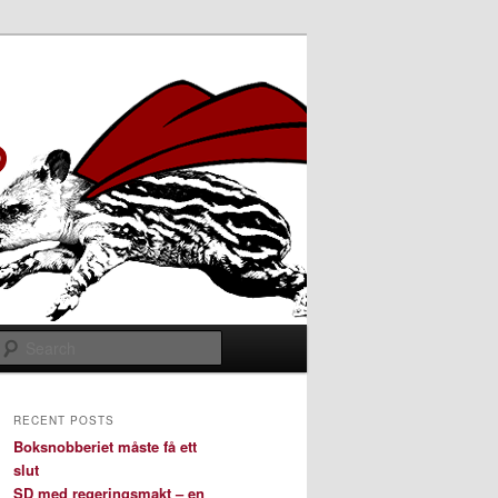
Search
RECENT POSTS
Boksnobberiet måste få ett
slut
SD med regeringsmakt – en