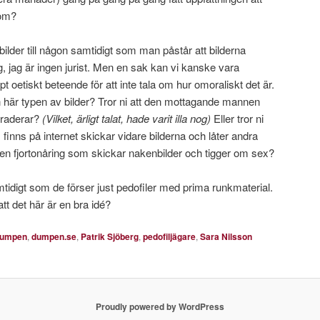
nom?
nbilder till någon samtidigt som man påstår att bilderna
ng, jag är ingen jurist. Men en sak kan vi kanske vara
t oetiskt beteende för att inte tala om hur omoraliskt det är.
 här typen av bilder? Tror ni att den mottagande mannen
h raderar?
(Vilket, ärligt talat, hade varit illa nog)
Eller tror ni
 finns på internet skickar vidare bilderna och låter andra
å en fjortonåring som skickar nakenbilder och tigger om sex?
mtidigt som de förser just pedofiler med prima runkmaterial.
tt det här är en bra idé?
umpen
,
dumpen.se
,
Patrik Sjöberg
,
pedofiljägare
,
Sara Nilsson
Proudly powered by WordPress