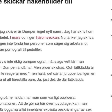
skickar nakenbilder till
 jag skriver är Dumpen inget nytt namn. Jag har skrivit om
rbetet.
I mars
och igen
häromveckan.
Nu tänker jag skriva
igen inte förstå hur personer som säger sig arbeta mot
rnpornografi till pedofiler.
vis inte riktig barnpornografi, nåt slags vett får man
 Dumpen ändå har. Men bilder skickas. Och lättklädda är
te reagerar med “men hallå, det där är ju uppenbarligen en
t att föreställa barn. Ja, just det: de där lättklädda
gg på hemsidan har man som vanligt publicerat
frontationen. Att de gör så här överhuvudtaget kan man
 loggarna alltid innehåller explicita beskrivningar av sex