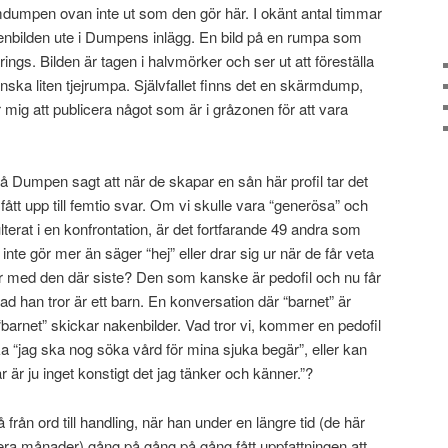
mdumpen ovan inte ut som den gör här. I okänt antal timmar
enbilden ute i Dumpens inlägg. En bild på en rumpa som
rings. Bilden är tagen i halvmörker och ser ut att föreställa
nska liten tjejrumpa. Självfallet finns det en skärmdump,
för mig att publicera något som är i gråzonen för att vara
på Dumpen sagt att när de skapar en sån här profil tar det
ått upp till femtio svar. Om vi skulle vara “generösa” och
lterat i en konfrontation, är det fortfarande 49 andra som
nte gör mer än säger “hej” eller drar sig ur när de får veta
 med den där siste? Den som kanske är pedofil och nu får
d han tror är ett barn. En konversation där “barnet” är
 “barnet” skickar nakenbilder. Vad tror vi, kommer en pedofil
 “jag ska nog söka vård för mina sjuka begär”, eller kan
är ju inget konstigt det jag tänker och känner.”?
 från ord till handling, när han under en längre tid (de här
era månader) gång på gång på gång fått uppfattningen att