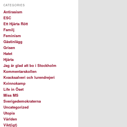
CATEGORIES
Antirasism
ESC
Ett Hjärta Rött
Familj
Feminism
Gästinlägg
Grisen
Hatet
Hjärta
Jag är glad att bo i Stockholm
Kommentarskollen
Kvacksalveri och lurendrejeri
Kvinnokamp
Life in Öset
Miss MS
Sverigedemokraterna
Uncategorized
Utopia
Världen
Vikt(igt)