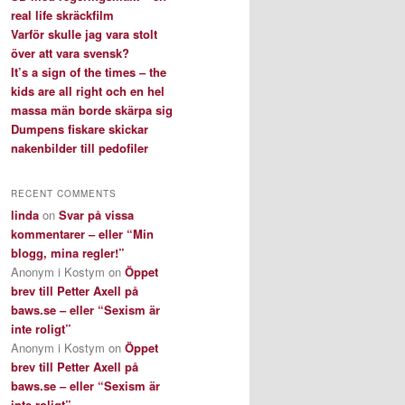
real life skräckfilm
Varför skulle jag vara stolt
över att vara svensk?
It’s a sign of the times – the
kids are all right och en hel
massa män borde skärpa sig
Dumpens fiskare skickar
nakenbilder till pedofiler
RECENT COMMENTS
linda
on
Svar på vissa
kommentarer – eller “Min
blogg, mina regler!”
Anonym i Kostym
on
Öppet
brev till Petter Axell på
baws.se – eller “Sexism är
inte roligt”
Anonym i Kostym
on
Öppet
brev till Petter Axell på
baws.se – eller “Sexism är
inte roligt”