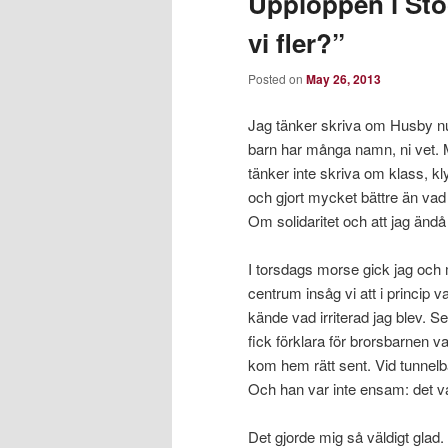
Upploppen i Stoc
vi fler?”
Posted on
May 26, 2013
Jag tänker skriva om Husby nu
barn har många namn, ni vet. M
tänker inte skriva om klass, kl
och gjort mycket bättre än vad
Om solidaritet och att jag ändå f
I torsdags morse gick jag och m
centrum insåg vi att i princip v
kände vad irriterad jag blev. S
fick förklara för brorsbarnen 
kom hem rätt sent. Vid tunnelb
Och han var inte ensam: det va
Det gjorde mig så väldigt glad