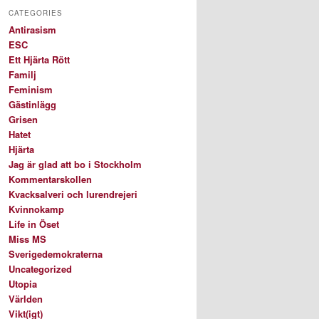
CATEGORIES
Antirasism
ESC
Ett Hjärta Rött
Familj
Feminism
Gästinlägg
Grisen
Hatet
Hjärta
Jag är glad att bo i Stockholm
Kommentarskollen
Kvacksalveri och lurendrejeri
Kvinnokamp
Life in Öset
Miss MS
Sverigedemokraterna
Uncategorized
Utopia
Världen
Vikt(igt)