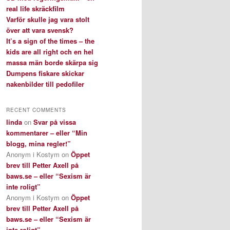
real life skräckfilm
Varför skulle jag vara stolt
över att vara svensk?
It’s a sign of the times – the
kids are all right och en hel
massa män borde skärpa sig
Dumpens fiskare skickar
nakenbilder till pedofiler
RECENT COMMENTS
linda
on
Svar på vissa
kommentarer – eller “Min
blogg, mina regler!”
Anonym i Kostym
on
Öppet
brev till Petter Axell på
baws.se – eller “Sexism är
inte roligt”
Anonym i Kostym
on
Öppet
brev till Petter Axell på
baws.se – eller “Sexism är
inte roligt”