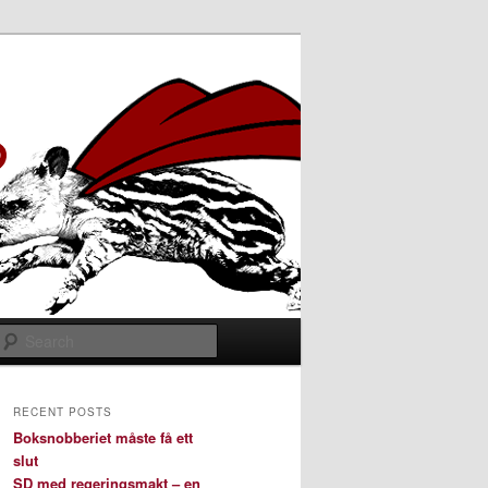
Search
RECENT POSTS
Boksnobberiet måste få ett
slut
SD med regeringsmakt – en