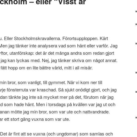
kholm – eller “Visst är
. Eller Stockholmskravallerna. Förortsupploppen. Kärt
en jag tänker inte analysera vad som hänt eller varför. Jag
yftor, utanförskap: det är det många andra som redan gjort
 jag kan lyckas med. Nej, jag tänker skriva om något annat.
ått hopp om en lite bättre värld, mitt i all misär.
in bror, som vanligt, till gymmet. När vi kom ner till
arje fönsterruta var kraschad. Så sjukt onödigt gjort, och jag
edan tänkte jag inte så mycket mer på det, förutom när jag
vad som hade hänt. Men i torsdags på kvällen var jag ut och
anan mötte jag min bror, som var ute och nattvandrade.
r ett stort gäng vuxna som var ute.
. Det är fint att se vuxna (och ungdomar) som samlas och