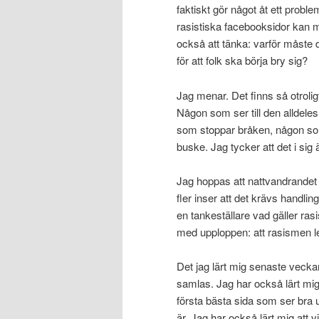
faktiskt gör något åt ett problem
rasistiska facebooksidor kan m
också att tänka: varför måste de
för att folk ska börja bry sig?
Jag menar. Det finns så otroli
Någon som ser till den alldeles 
som stoppar bråken, någon som
buske. Jag tycker att det i sig 
Jag hoppas att nattvandrandet f
fler inser att det krävs handli
en tankeställare vad gäller rasi
med upploppen: att rasismen l
Det jag lärt mig senaste veckan ä
samlas. Jag har också lärt mig at
första bästa sida som ser bra
är. Jag har också lärt mig att v