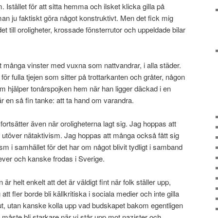
. Istället för att sitta hemma och ilsket klicka gilla på
an ju faktiskt göra något konstruktivt. Men det fick mig
t till oroligheter, krossade fönsterrutor och uppeldade bilar
gt många vinster med vuxna som nattvandrar, i alla städer.
för fulla tjejen som sitter på trottarkanten och gråter, någon
 hjälper tonårspojken hem när han ligger däckad i en
är en så fin tanke: att ta hand om varandra.
ortsätter även när oroligheterna lagt sig. Jag hoppas att
ng utöver nätaktivism. Jag hoppas att många också fått sig
sm i samhället för det har om något blivit tydligt i samband
ever och kanske frodas i Sverige.
r helt enkelt att det är väldigt fint när folk ställer upp,
t fler borde bli källkritiska i sociala medier och inte gilla
 ut, utan kanske kolla upp vad budskapet bakom egentligen
i måste bli starkare när vi står upp mot nazister och