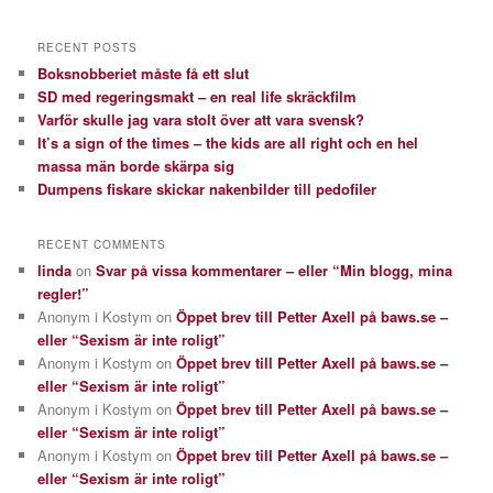
RECENT POSTS
Boksnobberiet måste få ett slut
SD med regeringsmakt – en real life skräckfilm
Varför skulle jag vara stolt över att vara svensk?
It’s a sign of the times – the kids are all right och en hel
massa män borde skärpa sig
Dumpens fiskare skickar nakenbilder till pedofiler
RECENT COMMENTS
linda
on
Svar på vissa kommentarer – eller “Min blogg, mina
regler!”
Anonym i Kostym
on
Öppet brev till Petter Axell på baws.se –
eller “Sexism är inte roligt”
Anonym i Kostym
on
Öppet brev till Petter Axell på baws.se –
eller “Sexism är inte roligt”
Anonym i Kostym
on
Öppet brev till Petter Axell på baws.se –
eller “Sexism är inte roligt”
Anonym i Kostym
on
Öppet brev till Petter Axell på baws.se –
eller “Sexism är inte roligt”