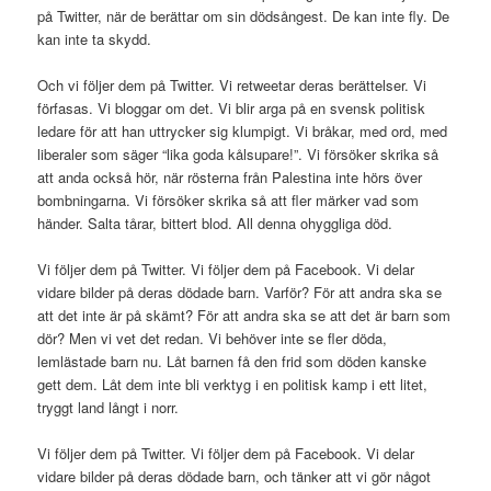
på Twitter, när de berättar om sin dödsångest. De kan inte fly. De
kan inte ta skydd.
Och vi följer dem på Twitter. Vi retweetar deras berättelser. Vi
förfasas. Vi bloggar om det. Vi blir arga på en svensk politisk
ledare för att han uttrycker sig klumpigt. Vi bråkar, med ord, med
liberaler som säger “lika goda kålsupare!”. Vi försöker skrika så
att anda också hör, när rösterna från Palestina inte hörs över
bombningarna. Vi försöker skrika så att fler märker vad som
händer. Salta tårar, bittert blod. All denna ohyggliga död.
Vi följer dem på Twitter. Vi följer dem på Facebook. Vi delar
vidare bilder på deras dödade barn. Varför? För att andra ska se
att det inte är på skämt? För att andra ska se att det är barn som
dör? Men vi vet det redan. Vi behöver inte se fler döda,
lemlästade barn nu. Låt barnen få den frid som döden kanske
gett dem. Låt dem inte bli verktyg i en politisk kamp i ett litet,
tryggt land långt i norr.
Vi följer dem på Twitter. Vi följer dem på Facebook. Vi delar
vidare bilder på deras dödade barn, och tänker att vi gör något