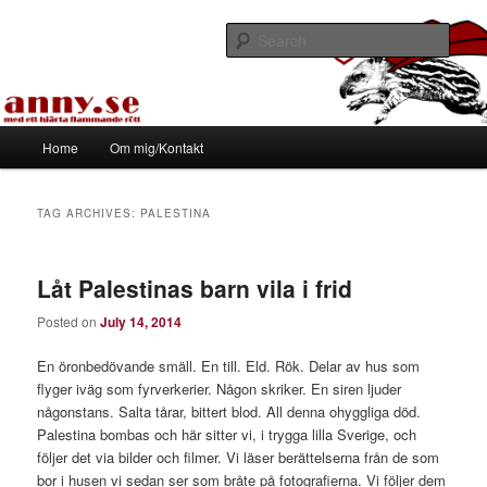
Skip
Skip
Med ett hjärta flammande rött
to
to
Sear
primary
secondary
content
content
Tapirhen
Main
Home
Om mig/Kontakt
menu
TAG ARCHIVES:
PALESTINA
Låt Palestinas barn vila i frid
Posted on
July 14, 2014
En öronbedövande smäll. En till. Eld. Rök. Delar av hus som
flyger iväg som fyrverkerier. Någon skriker. En siren ljuder
någonstans. Salta tårar, bittert blod. All denna ohyggliga död.
Palestina bombas och här sitter vi, i trygga lilla Sverige, och
följer det via bilder och filmer. Vi läser berättelserna från de som
bor i husen vi sedan ser som bråte på fotografierna. Vi följer dem