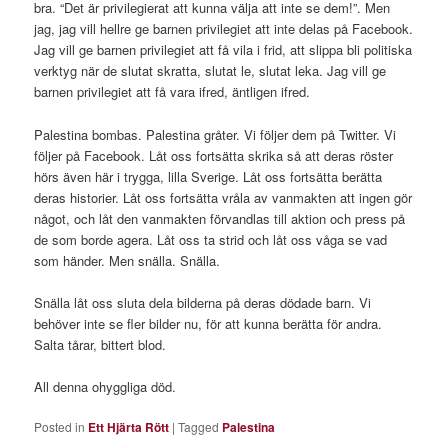
bra. “Det är privilegierat att kunna välja att inte se dem!”. Men
jag, jag vill hellre ge barnen privilegiet att inte delas på Facebook.
Jag vill ge barnen privilegiet att få vila i frid, att slippa bli politiska
verktyg när de slutat skratta, slutat le, slutat leka. Jag vill ge
barnen privilegiet att få vara ifred, äntligen ifred.
Palestina bombas. Palestina gråter. Vi följer dem på Twitter. Vi
följer på Facebook. Låt oss fortsätta skrika så att deras röster
hörs även här i trygga, lilla Sverige. Låt oss fortsätta berätta
deras historier. Låt oss fortsätta vråla av vanmakten att ingen gör
något, och låt den vanmakten förvandlas till aktion och press på
de som borde agera. Låt oss ta strid och låt oss våga se vad
som händer. Men snälla. Snälla.
Snälla låt oss sluta dela bilderna på deras dödade barn. Vi
behöver inte se fler bilder nu, för att kunna berätta för andra.
Salta tårar, bittert blod.
All denna ohyggliga död.
Posted in
Ett Hjärta Rött
|
Tagged
Palestina