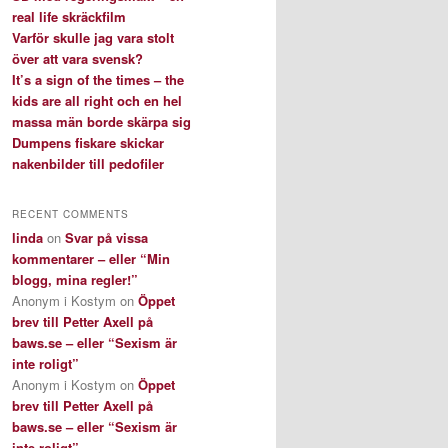
real life skräckfilm
Varför skulle jag vara stolt
över att vara svensk?
It’s a sign of the times – the
kids are all right och en hel
massa män borde skärpa sig
Dumpens fiskare skickar
nakenbilder till pedofiler
RECENT COMMENTS
linda
on
Svar på vissa
kommentarer – eller “Min
blogg, mina regler!”
Anonym i Kostym
on
Öppet
brev till Petter Axell på
baws.se – eller “Sexism är
inte roligt”
Anonym i Kostym
on
Öppet
brev till Petter Axell på
baws.se – eller “Sexism är
inte roligt”