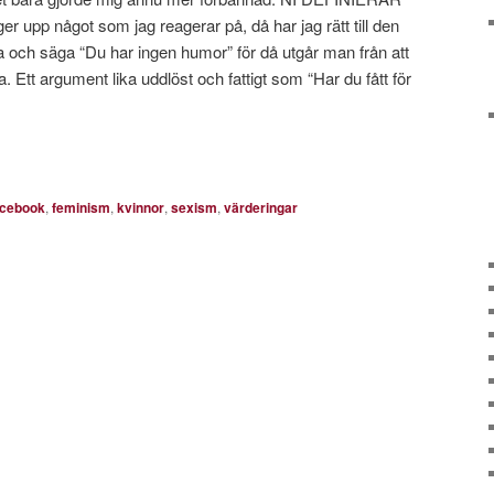
pp något som jag reagerar på, då har jag rätt till den
och säga “Du har ingen humor” för då utgår man från att
a. Ett argument lika uddlöst och fattigt som “Har du fått för
acebook
,
feminism
,
kvinnor
,
sexism
,
värderingar