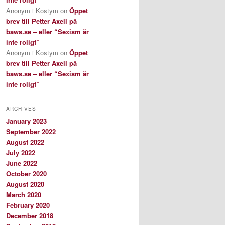
Anonym i Kostym
on
Öppet
brev till Petter Axell på
baws.se – eller “Sexism är
inte roligt”
Anonym i Kostym
on
Öppet
brev till Petter Axell på
baws.se – eller “Sexism är
inte roligt”
ARCHIVES
January 2023
September 2022
August 2022
July 2022
June 2022
October 2020
August 2020
March 2020
February 2020
December 2018