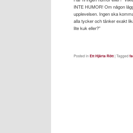
INTE HUMOR! Om någon lägger u
upplevelsen. Ingen ska komma 
alla tycker och tänker exakt lik
lite kuk eller?”
Posted in
Ett Hjärta Rött
|
Tagged
f