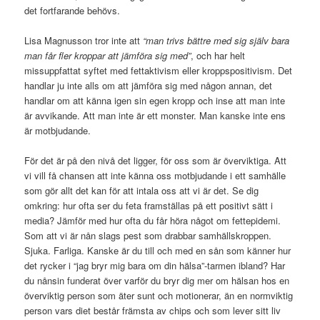
det fortfarande behövs.
Lisa Magnusson tror inte att
“man trivs bättre med sig själv bara
man får fler kroppar att jämföra sig med”
, och har helt
missuppfattat syftet med fettaktivism eller kroppspositivism. Det
handlar ju inte alls om att jämföra sig med någon annan, det
handlar om att känna igen sin egen kropp och inse att man inte
är avvikande. Att man inte är ett monster. Man kanske inte ens
är motbjudande.
För det är på den nivå det ligger, för oss som är överviktiga. Att
vi vill få chansen att inte känna oss motbjudande i ett samhälle
som gör allt det kan för att intala oss att vi är det. Se dig
omkring: hur ofta ser du feta framställas på ett positivt sätt i
media? Jämför med hur ofta du får höra något om fettepidemi.
Som att vi är nån slags pest som drabbar samhällskroppen.
Sjuka. Farliga. Kanske är du till och med en sån som känner hur
det rycker i “jag bryr mig bara om din hälsa”-tarmen ibland? Har
du nånsin funderat över varför du bryr dig mer om hälsan hos en
överviktig person som äter sunt och motionerar, än en normviktig
person vars diet består främsta av chips och som lever sitt liv