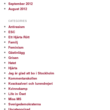
September 2012
August 2012
CATEGORIES
Antirasism
ESC
Ett Hjärta Rött
Familj
Feminism
Gästinlägg
Grisen
Hatet
Hjärta
Jag är glad att bo i Stockholm
Kommentarskollen
Kvacksalveri och lurendrejeri
Kvinnokamp
Life in Öset
Miss MS
Sverigedemokraterna
Uncategorized