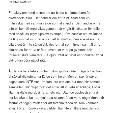
framför Netflix?
Fettaktivism handlar inte om att blotta sin kropp bara för
blottandets skull. Det handlar om att få bli sedd som en
människa med samma värde som alla andra. Det handlar om att
inte bli bemött med viktargument när vi går till läkaren för hjälp
med halsfluss (eget upplevt exempel). Det handlar om att kunna
gå till gymmet och träna utan att bli mött av rynkade näsor. Ja,
alltså det är inte så logiskt, det fetthat som finns i samhället. Vi
ska hatas för att vi är feta, även när vi är på gymmet och
försöker sluta vara feta. Så djupt rotat är hatet och föraktet att vi
aldrig kan göra något rätt.
Är det då bara feta som har tolkningsföreträde i frågan? Det kan
vi säkert diskutera hur länge som helst. Men en sak är säker:
någon som INTE varit fet kan inte ens ana hur man blir bemött i
samhället. Hur djupt rotat det sitter att vi veta är äckliga, luktar
illa, har dålig moral, är lata…etc etc. Utan de upplevelserna är
det kanske enkelt att rycka på axlarna åt att vi nu säger ifrån och
startar vår egen rörelse för att försöka rädda de som kommer
efter. För att försöka göra världen lite, lite snällare mot den som