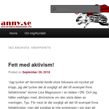
Skip
Skip
Med ett hjärta flammande rött
to
to
Sear
primary
secondary
content
content
Tapirhen
Main
Home
Om mig/Kontakt
menu
TAG ARCHIVES:
KROPPSHETS
Fett med aktivism!
Posted on
September 28, 2018
“Jag tycker att feminister borde sluta fokusera så mycket på
kropp, jag det tycker det är sorgligt att det till exempel finns
fettaktivister”
skriver Lisa Magnusson i en ledare i DN. Och jag
håller verkligen med, åtminstone om den sista delen av
meningen. Typ. För visst är det sorgligt att det till exempel finns
fettaktivister, men det sorgliga är inte existensen i sig utan att