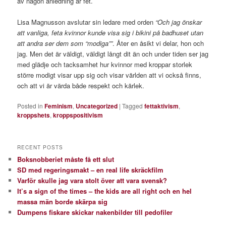
av någon anledning är fet.
Lisa Magnusson avslutar sin ledare med orden
“Och jag önskar
att vanliga, feta kvinnor kunde visa sig i bikini på badhuset utan
att andra ser dem som “modiga””
. Åter en åsikt vi delar, hon och
jag. Men det är väldigt, väldigt långt dit än och under tiden ser jag
med glädje och tacksamhet hur kvinnor med kroppar storlek
större modigt visar upp sig och visar världen att vi också finns,
och att vi är värda både respekt och kärlek.
Posted in
Feminism
,
Uncategorized
|
Tagged
fettaktivism
,
kroppshets
,
kroppspositivism
RECENT POSTS
Boksnobberiet måste få ett slut
SD med regeringsmakt – en real life skräckfilm
Varför skulle jag vara stolt över att vara svensk?
It’s a sign of the times – the kids are all right och en hel
massa män borde skärpa sig
Dumpens fiskare skickar nakenbilder till pedofiler