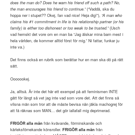
does the man do? Does he warn his friend off such a path? No,
the man encourages his friend to continue.”
(“Vaddå, ska du
hoppa ner i stupet?? Okej, fan vad nice! Heja dig!”),
“A man who
claims his #1 commitment in life is his relationship partner (or his
family) is either too dishonest or too weak to be trusted.”
(Usch
vad hemskt det vore om en man ba “Jag älskar mina barn mest i
hela världen, de kommer alltid först för mig.” Ni fattar, funkar ju
inte va.)
Det finns också en rubrik som berättar hur en man ska dö på rätt
sätt.
Ooooookej.
Ja, alltså. Är inte det här ett exempel på att feminismen INTE
gått för långt så vet jag inte vad som vore det. Att det finns så
vilsna män som tror att de måste bevisa nån jäkla machogrej för
att få räknas som MAN… det gör iallafall mig deprimerad.
FRIGÖR alla män
från kvävande, förminskande och
kärleksförnekande könsroller.
FRIGÖR alla män
från