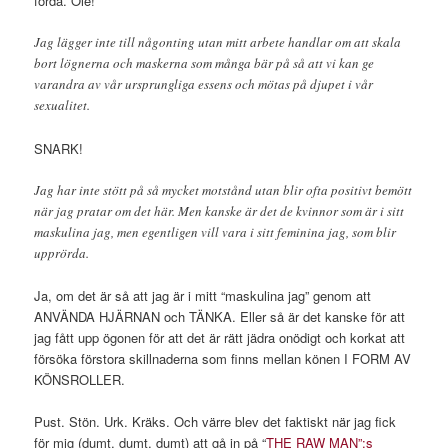
förda. Olé!
Jag lägger inte till någonting utan mitt arbete handlar om att skala
bort lögnerna och maskerna som många bär på så att vi kan ge
varandra av vår ursprungliga essens och mötas på djupet i vår
sexualitet.
SNARK!
Jag har inte stött på så mycket motstånd utan blir ofta positivt bemött
när jag pratar om det här. Men kanske är det de kvinnor som är i sitt
maskulina jag, men egentligen vill vara i sitt feminina jag, som blir
upprörda.
Ja, om det är så att jag är i mitt “maskulina jag” genom att
ANVÄNDA HJÄRNAN och TÄNKA. Eller så är det kanske för att
jag fått upp ögonen för att det är rätt jädra onödigt och korkat att
försöka förstora skillnaderna som finns mellan könen I FORM AV
KÖNSROLLER.
Pust. Stön. Urk. Kräks. Och värre blev det faktiskt när jag fick
för mig (dumt, dumt, dumt) att gå in på “
THE RAW MAN”:s