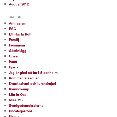
August 2012
CATEGORIES
Antirasism
ESC
Ett Hjärta Rött
Familj
Feminism
Gästinlägg
Grisen
Hatet
Hjärta
Jag är glad att bo i Stockholm
Kommentarskollen
Kvacksalveri och lurendrejeri
Kvinnokamp
Life in Öset
Miss MS
Sverigedemokraterna
Uncategorized
Utopia