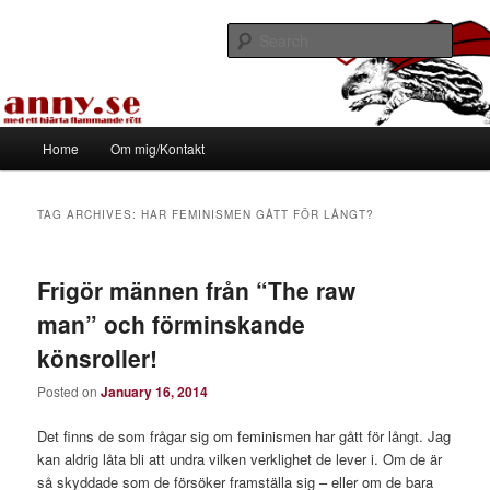
Skip
Skip
Med ett hjärta flammande rött
to
to
Sear
primary
secondary
content
content
Tapirhen
Main
Home
Om mig/Kontakt
menu
TAG ARCHIVES:
HAR FEMINISMEN GÅTT FÖR LÅNGT?
Frigör männen från “The raw
man” och förminskande
könsroller!
Posted on
January 16, 2014
Det finns de som frågar sig om feminismen har gått för långt. Jag
kan aldrig låta bli att undra vilken verklighet de lever i. Om de är
så skyddade som de försöker framställa sig – eller om de bara