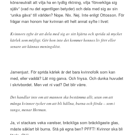
könsneutralt att vilja ha en tydlig riktning, vilja “förverkliga sig
själv” (vad nu det egentligen betyder) och dela med sig av sin
“unika gåva” till världen? Nope. Nix. Nej. Inte enligt Ottosson. För
frågar man honom har kvinnan ett helt annat syfte i livet:
Kvinnors syfte är att dela med sig av sitt hjärta och sprida så mycket
kärlek som möjligt. Gör hon inte det kommer hennes liv förr eller
senare att kännas meningslöst.
Jamenjust. För sprida kärlek är det bara kvinnofolk som kan
med, eller vaddå? Låt mig garva. Och fnysa. Och dunka huvudet
i skrivbordet. Men vet ni vad? Det blir värre.
Det handlar inte om att mannen ska bestämma allt, utan om att
många kvinnor tycker om att bli hållna, burna och förda – som i
tango, menar Herman.
Ja, vi stackars veka varelser, bräckliga som bräckligaste glas,
måste såklart bli burna. Stå på egna ben? PFFT! Kvinnor ska bli