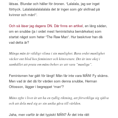
låtsas. Blundar och håller för öronen. “Lalalala, jag ser inget
förtryck. Lalalalalalalalalala det är ingen som gör skillnad på
kvinnor och män!”.
Och så läser jag dagens DN. Där finns en artikel
, en lång sådan,
om en snubbe (ja i ordet mest feministiska bemärkelse) som
startat något som heter “The Raw Man”. Hur beskriver han då
vad detta är?
Många män är väldigt vilsna i sin manlighet. Bara ordet manlighet
väcker ont blod hos feminister och könsvetare. Det är inte okej i
samhället att prata om mäns behov av att vara ”manliga”.
Feminismen har gått för långt! Män får inte vara MÄN! Fy skäms.
Men vad är det då för värden som denna snubbe, Herman
Ottosson, lägger i begreppet “man”?
Mäns syfte i livet är att ha en tydlig riktning, att förverkliga sig själva
och att dela med sig av sin unika gåva till världen.
Jaha, men varför är det typiskt MÄN? Är det inte rätt