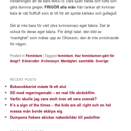
inställningen att de bara MÅSTE vara sjukt hårda och tuffa och
göra dumma grejjer.
FRIGÖR alla män
från tankar att kvinnan
bara är nåt fluffluff som är till för att sprida kärleks och gullegull.
Det är inte bara för vårt (dvs kvinnornas) eget bästa. Det är
också för deras eget bästa. För ärligt talat: den bild av
“manlighet” som målas upp av Ottosson, den är inte smickrande
för någon.
Posted in
Feminism
|
Tagged
feminism
,
Har feminismen gått för
långt?
,
Könsroller
,
Kvinnosyn
,
Manlighet
,
samhälle
,
Sverige
RECENT POSTS
Boksnobberiet måste få ett slut
SD med regeringsmakt – en real life skräckfilm
Varför skulle jag vara stolt över att vara svensk?
It’s a sign of the times – the kids are all right och en hel
massa män borde skärpa sig
Dumpens fiskare skickar nakenbilder till pedofiler