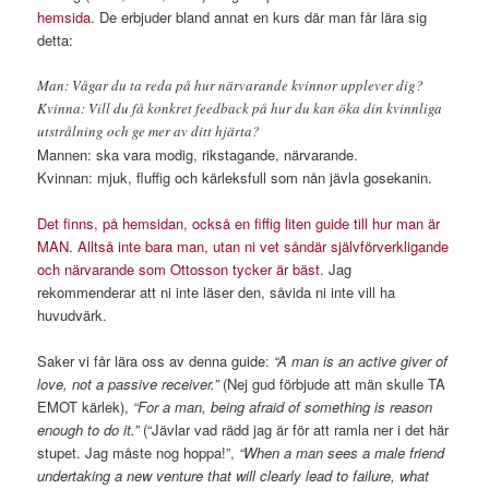
hemsida
. De erbjuder bland annat en kurs där man får lära sig
detta:
Man: Vågar du ta reda på hur närvarande kvinnor upplever dig?
Kvinna: Vill du få konkret feedback på hur du kan öka din kvinnliga
utstrålning och ge mer av ditt hjärta?
Mannen: ska vara modig, rikstagande, närvarande.
Kvinnan: mjuk, fluffig och kärleksfull som nån jävla gosekanin.
Det finns, på hemsidan, också en fiffig liten guide till hur man är
MAN. Alltså inte bara man, utan ni vet såndär självförverkligande
och närvarande som Ottosson tycker är bäst.
Jag
rekommenderar att ni inte läser den, såvida ni inte vill ha
huvudvärk.
Saker vi får lära oss av denna guide:
“A man is an active giver of
love, not a passive receiver.”
(Nej gud förbjude att män skulle TA
EMOT kärlek),
“For a man, being afraid of something is reason
enough to do it.”
(“Jävlar vad rädd jag är för att ramla ner i det här
stupet. Jag måste nog hoppa!”,
“When a man sees a male friend
undertaking a new venture that will clearly lead to failure, what