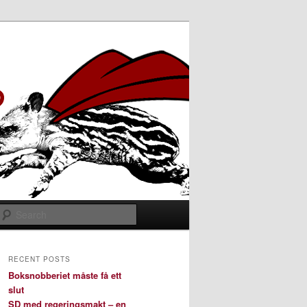
Search
RECENT POSTS
Boksnobberiet måste få ett
slut
SD med regeringsmakt – en