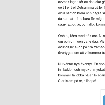
avvecklingen för att den ska gå
ge till er tre! Detsamma gäller
alltid haft en kram och några snä
du kunnat – inte bara för mig me
säger att du är, och alltid kom
Och ni, kära medmäklare. Ni so
om och om igen varje dag. Vissa
avundsjuk även på era framtida
övertygad om att vi kommer träf
Nu väntar nya äventyr. En epok 
in i kaklet, och mycket mycket
kommer få jobba på en likadan 
Stor kram på er, allihopa!