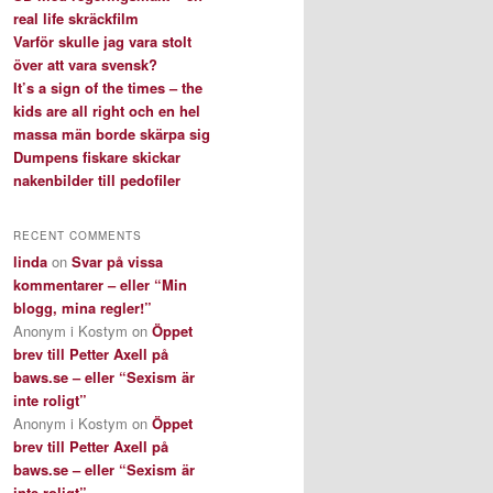
real life skräckfilm
Varför skulle jag vara stolt
över att vara svensk?
It’s a sign of the times – the
kids are all right och en hel
massa män borde skärpa sig
Dumpens fiskare skickar
nakenbilder till pedofiler
RECENT COMMENTS
linda
on
Svar på vissa
kommentarer – eller “Min
blogg, mina regler!”
Anonym i Kostym
on
Öppet
brev till Petter Axell på
baws.se – eller “Sexism är
inte roligt”
Anonym i Kostym
on
Öppet
brev till Petter Axell på
baws.se – eller “Sexism är
inte roligt”