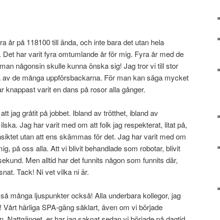
yra år på 118100 till ända, och inte bara det utan hela
. Det har varit fyra omtumlande år för mig. Fyra år med de
an någonsin skulle kunna önska sig! Jag tror vi till stor
dra av de många uppförsbackarna. För man kan säga mycket
r knappast varit en dans på rosor alla gånger.
 jag gråtit på jobbet. Ibland av trötthet, ibland av
lska. Jag har varit med om att folk jag respekterat, litat på,
 ansiktet utan att ens skämmas för det. Jag har varit med om
g, på oss alla. Att vi blivit behandlade som robotar, blivit
sekund. Men alltid har det funnits någon som funnits där,
at. Tack! Ni vet vilka ni är.
, så många ljuspunkter också! Alla underbara kollegor, jag
 Vårt härliga SPA-gäng såklart, även om vi började
dan. Nattgänget, er har jag saknat sedan vi började på dagtid