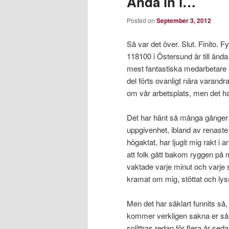
Ända in i…
Posted on
September 3, 2012
Så var det över. Slut. Finito. F
118100 i Östersund är till ända
mest fantastiska medarbetare m
del förts ovanligt nära varan
om vår arbetsplats, men det ha
Det har hänt så många gånger att
uppgivenhet, ibland av renaste i
högaktat, har ljugit mig rakt i
att folk gått bakom ryggen på mi
vaktade varje minut och varje 
kramat om mig, stöttat och lyssn
Men det har såklart funnits så
kommer verkligen sakna er så!
splittras redan för flera år se