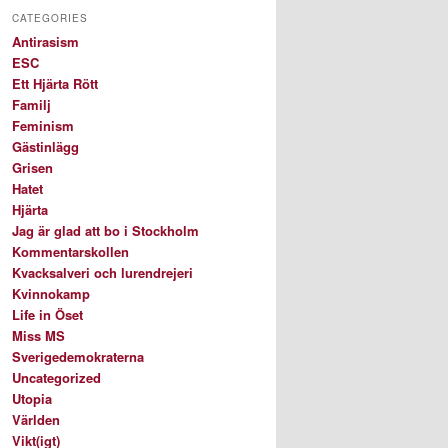
CATEGORIES
Antirasism
ESC
Ett Hjärta Rött
Familj
Feminism
Gästinlägg
Grisen
Hatet
Hjärta
Jag är glad att bo i Stockholm
Kommentarskollen
Kvacksalveri och lurendrejeri
Kvinnokamp
Life in Öset
Miss MS
Sverigedemokraterna
Uncategorized
Utopia
Världen
Vikt(igt)