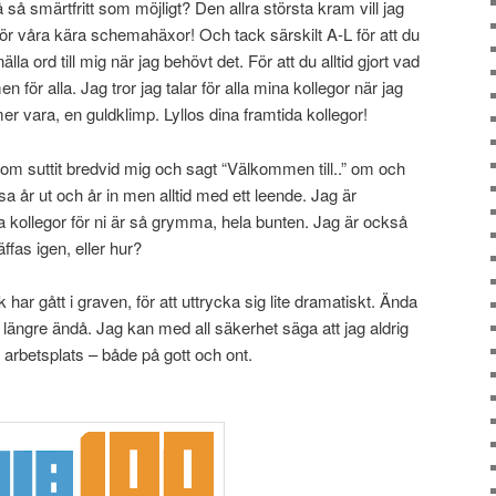
 så smärtfritt som möjligt? Den allra största kram vill jag
 för våra kära schemahäxor! Och tack särskilt A-L för att du
lla ord till mig när jag behövt det. För att du alltid gjort vad
n för alla. Jag tror jag talar för alla mina kollegor när jag
mer vara, en guldklimp. Lyllos dina framtida kollegor!
m suttit bredvid mig och sagt “Välkommen till..” om och
 år ut och år in men alltid med ett leende. Jag är
 kollegor för ni är så grymma, hela bunten. Jag är också
fas igen, eller hur?
har gått i graven, för att uttrycka sig lite dramatiskt. Ända
 längre ändå. Jag kan med all säkerhet säga att jag aldrig
arbetsplats – både på gott och ont.