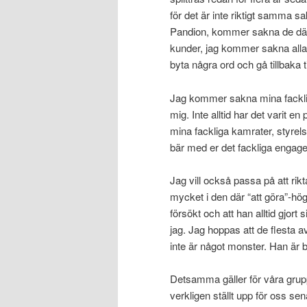
för det är inte riktigt samma s
Pandion, kommer sakna de där s
kunder, jag kommer sakna alla
byta några ord och gå tillbaka ti
Jag kommer sakna mina facklig
mig. Inte alltid har det varit e
mina fackliga kamrater, styrels
bär med er det fackliga engagem
Jag vill också passa på att rikta
mycket i den där “att göra”-högen
försökt och att han alltid gjor
jag. Jag hoppas att de flesta a
inte är något monster. Han är b
Detsamma gäller för våra grup
verkligen ställt upp för oss se