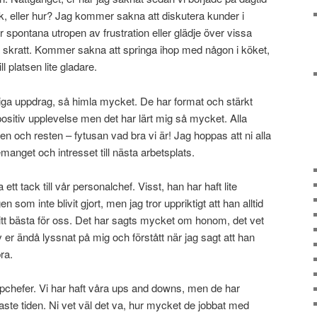
ak, eller hur? Jag kommer sakna att diskutera kunder i
pontana utropen av frustration eller glädje över vissa
 skratt. Kommer sakna att springa ihop med någon i köket,
ll platsen lite gladare.
a uppdrag, så himla mycket. De har format och stärkt
n positiv upplevelse men det har lärt mig så mycket. Alla
en och resten – fytusan vad bra vi är! Jag hoppas att ni alla
anget och intresset till nästa arbetsplats.
 ett tack till vår personalchef. Visst, han har haft lite
 som inte blivit gjort, men jag tror uppriktigt att han alltid
t sitt bästa för oss. Det har sagts mycket om honom, det vet
v er ändå lyssnat på mig och förstått när jag sagt att han
ra.
pchefer. Vi har haft våra ups and downs, men de har
naste tiden. Ni vet väl det va, hur mycket de jobbat med