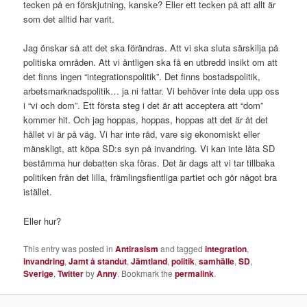
tecken på en förskjutning, kanske? Eller ett tecken på att allt är
som det alltid har varit.
Jag önskar så att det ska förändras. Att vi ska sluta särskilja på
politiska områden. Att vi äntligen ska få en utbredd insikt om att
det finns ingen “integrationspolitik”. Det finns bostadspolitik,
arbetsmarknadspolitik… ja ni fattar. Vi behöver inte dela upp oss
i “vi och dom”. Ett första steg i det är att acceptera att “dom”
kommer hit. Och jag hoppas, hoppas, hoppas att det är åt det
hållet vi är på väg. Vi har inte råd, vare sig ekonomiskt eller
mänskligt, att köpa SD:s syn på invandring. Vi kan inte låta SD
bestämma hur debatten ska föras. Det är dags att vi tar tillbaka
politiken från det lilla, främlingsfientliga partiet och gör något bra
istället.
Eller hur?
This entry was posted in
Antirasism
and tagged
integration
,
invandring
,
Jamt å standut
,
Jämtland
,
politik
,
samhälle
,
SD
,
Sverige
,
Twitter
by
Anny
. Bookmark the
permalink
.