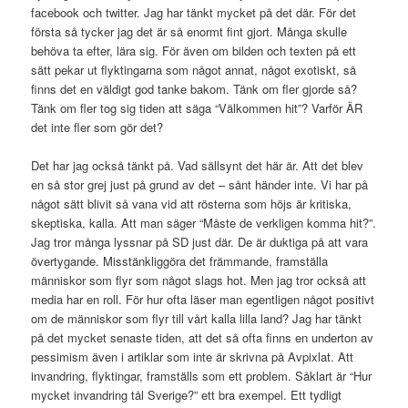
facebook och twitter. Jag har tänkt mycket på det där. För det
första så tycker jag det är så enormt fint gjort. Många skulle
behöva ta efter, lära sig. För även om bilden och texten på ett
sätt pekar ut flyktingarna som något annat, något exotiskt, så
finns det en väldigt god tanke bakom. Tänk om fler gjorde så?
Tänk om fler tog sig tiden att säga “Välkommen hit”? Varför ÄR
det inte fler som gör det?
Det har jag också tänkt på. Vad sällsynt det här är. Att det blev
en så stor grej just på grund av det – sånt händer inte. Vi har på
något sätt blivit så vana vid att rösterna som höjs är kritiska,
skeptiska, kalla. Att man säger “Måste de verkligen komma hit?”.
Jag tror många lyssnar på SD just där. De är duktiga på att vara
övertygande. Misstänkliggöra det främmande, framställa
människor som flyr som något slags hot. Men jag tror också att
media har en roll. För hur ofta läser man egentligen något positivt
om de människor som flyr till vårt kalla lilla land? Jag har tänkt
på det mycket senaste tiden, att det så ofta finns en underton av
pessimism även i artiklar som inte är skrivna på Avpixlat. Att
invandring, flyktingar, framställs som ett problem. Såklart är “Hur
mycket invandring tål Sverige?” ett bra exempel. Ett tydligt