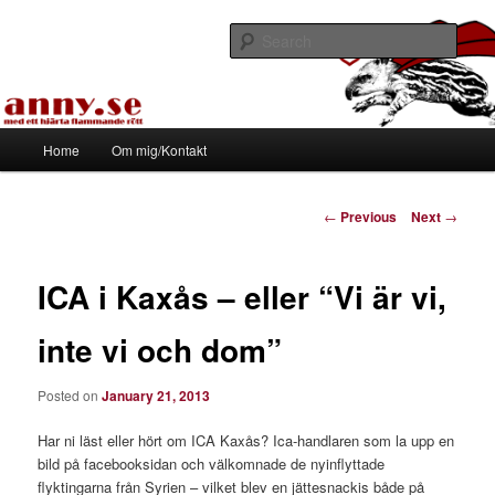
Skip
Med ett hjärta flammande rött
to
Sear
primary
content
Tapirhen
Main
Home
Om mig/Kontakt
menu
Post
←
Previous
Next
→
navigation
ICA i Kaxås – eller “Vi är vi,
inte vi och dom”
Posted on
January 21, 2013
Har ni läst eller hört om ICA Kaxås? Ica-handlaren som la upp en
bild på facebooksidan och välkomnade de nyinflyttade
flyktingarna från Syrien – vilket blev en jättesnackis både på