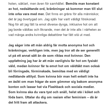
hoten, såklart, men även för samhället.
Bemöts man konstant
av hot, nedsättande ord, kränkningar så kommer man till slut
inte orka vara med mer.
Det finns en gräns för alla människor,
det är jag övertygad om. Jag själv har varit väldigt förskonad.
Nog för att jag fått ta emot diverse dynga, inklusive hot om att
jag borde våldtas och liknande, men det är inte alls i närheten av
vad många andra kvinnliga debattörer har fått stå ut med.
Jag säger inte att män aldrig får motta anonyma hot och
kränkningar, verkligen inte, men jag tror att de ser generellt
ut på ett annat sätt än de som riktas mot kvinnor. Den
uppfattning jag har är att män vanligtvis får hot om fysiskt
våld, medan kvinnor får ta emot hot om våldtäkt men också
bli förringade, förminskade, bemötas med en väldigt
nedlåtande attityd. Som kvinna bör man helt enkelt inte ha
en åsikt om man frågar de som gömmer sig bakom anonyma
konton och lassar hat via Flashback och sociala medier.
Som kvinna ska du vara tyst och snäll, helst stå i köket och
föda barn. Uttalar du dig om rasism eller feminism – då är
det fritt fram att attackera.