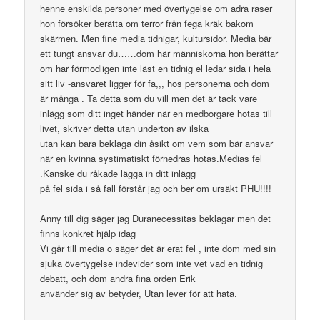
henne enskilda personer med övertygelse om adra raser
hon försöker berätta om terror från fega kräk bakom
skärmen. Men fine media tidnigar, kultursidor. Media bär
ett tungt ansvar du……dom här människorna hon berättar
om har förmodligen inte läst en tidnig el ledar sida i hela
sitt liv -ansvaret ligger för fa,,, hos personerna och dom
är många . Ta detta som du vill men det är tack vare
inlägg som ditt inget händer när en medborgare hotas till
livet, skriver detta utan underton av ilska
utan kan bara beklaga din åsikt om vem som bär ansvar
när en kvinna systimatiskt förnedras hotas.Medias fel
.Kanske du råkade lägga in ditt inlägg
på fel sida i så fall förstår jag och ber om ursäkt PHU!!!!
Anny till dig säger jag Duranecessitas beklagar men det
finns konkret hjälp idag
Vi går till media o säger det är erat fel , inte dom med sin
sjuka övertygelse indevider som inte vet vad en tidnig
debatt, och dom andra fina orden Erik
använder sig av betyder, Utan lever för att hata.