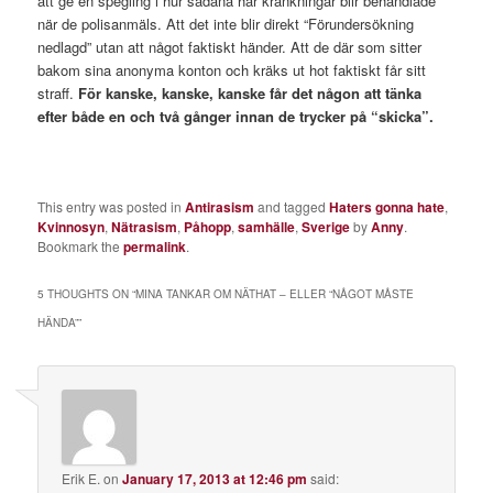
att ge en spegling i hur sådana här kränkningar blir behandlade
när de polisanmäls. Att det inte blir direkt “Förundersökning
nedlagd” utan att något faktiskt händer. Att de där som sitter
bakom sina anonyma konton och kräks ut hot faktiskt får sitt
straff.
För kanske, kanske, kanske får det någon att tänka
efter både en och två gånger innan de trycker på “skicka”.
This entry was posted in
Antirasism
and tagged
Haters gonna hate
,
Kvinnosyn
,
Nätrasism
,
Påhopp
,
samhälle
,
Sverige
by
Anny
.
Bookmark the
permalink
.
5 THOUGHTS ON “
MINA TANKAR OM NÄTHAT – ELLER “NÅGOT MÅSTE
HÄNDA”
”
Erik E.
on
January 17, 2013 at 12:46 pm
said: