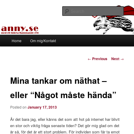
Skip
Med ett hjärta flammande rött
to
Sear
primary
content
Tapirhen
Main
Home
Om mig/Kontakt
menu
Post
←
Previous
Next
→
navigation
Mina tankar om näthat –
eller “Något måste hända”
Posted on
January 17, 2013
Är det bara jag, eller känns det som att hot på internet har blivit
en stor och viktig fråga senaste tiden? Det gör mig glad om det
är så, för det är ett stort problem. För individen som får ta emot