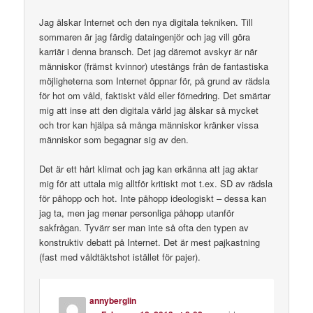
Jag älskar Internet och den nya digitala tekniken. Till
sommaren är jag färdig dataingenjör och jag vill göra
karriär i denna bransch. Det jag däremot avskyr är när
människor (främst kvinnor) utestängs från de fantastiska
möjligheterna som Internet öppnar för, på grund av rädsla
för hot om våld, faktiskt våld eller förnedring. Det smärtar
mig att inse att den digitala värld jag älskar så mycket
och tror kan hjälpa så många människor kränker vissa
människor som begagnar sig av den.
Det är ett hårt klimat och jag kan erkänna att jag aktar
mig för att uttala mig alltför kritiskt mot t.ex. SD av rädsla
för påhopp och hot. Inte påhopp ideologiskt – dessa kan
jag ta, men jag menar personliga påhopp utanför
sakfrågan. Tyvärr ser man inte så ofta den typen av
konstruktiv debatt på Internet. Det är mest pajkastning
(fast med våldtäktshot istället för pajer).
annyberglin