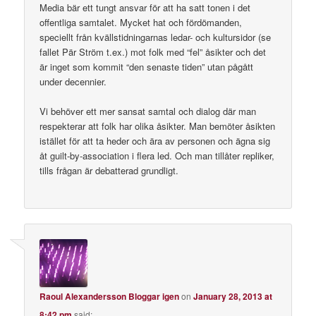
Media bär ett tungt ansvar för att ha satt tonen i det
offentliga samtalet. Mycket hat och fördömanden,
speciellt från kvällstidningarnas ledar- och kultursidor (se
fallet Pär Ström t.ex.) mot folk med “fel” åsikter och det
är inget som kommit “den senaste tiden” utan pågått
under decennier.
Vi behöver ett mer sansat samtal och dialog där man
respekterar att folk har olika åsikter. Man bemöter åsikten
istället för att ta heder och ära av personen och ägna sig
åt guilt-by-association i flera led. Och man tillåter repliker,
tills frågan är debatterad grundligt.
Raoul Alexandersson Bloggar igen
on
January 28, 2013 at
8:42 pm
said: