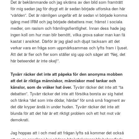
Det är beklämmande och jag skräms av den bild som framträtt
för mig sedan jag för drygt ett år sedan började utforska den här
“världen”. Det är nämligen ungefär ett år sedan vi började komma
igång med IRM och jag började debattera mer, främst i sociala
medier, om rasism och främlingsfientlighet. Innan dess hade jag
ingen koll om hur man blir bemött, vilka grova saker man kan få
kastat i ansiktet. Därför är jag glad och djupt tacksam att det
verkar vara en fråga som uppmärksammas och lyfts fram i ljuset.
Att det är fler och fler som ställer sig upp och säger att “Nej, det
här beteendet är inte okej!”.
Tyvärr räcker det inte att påpeka för den anonyma mobben
att det är riktiga människor, människor med tankar och
känslor, som de vräker hat över.
Tyvärr räcker det inte att “ta
debatten”. Tyvärr räcker det inte att försöka borsta av sig hatet
och tänka “det som inte dödar, härdar” för små små fragment av
det där kryper ändå in under huden. Tyvärr räcker det inte att
blunda för att det här är ett riktigt problem och ett hot mot vår
demokrati.
Jag hoppas att i och med att frågan lyfts så kommer det också