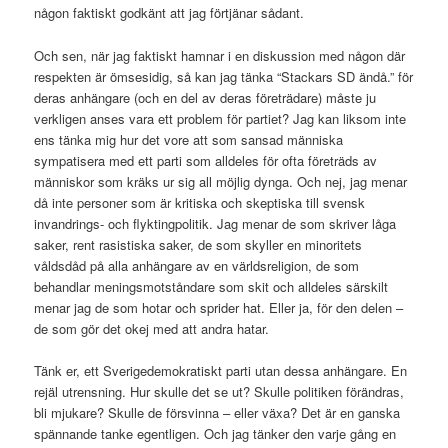
någon faktiskt godkänt att jag förtjänar sådant.
Och sen, när jag faktiskt hamnar i en diskussion med någon där
respekten är ömsesidig, så kan jag tänka “Stackars SD ändå.” för
deras anhängare (och en del av deras företrädare) måste ju
verkligen anses vara ett problem för partiet? Jag kan liksom inte
ens tänka mig hur det vore att som sansad människa
sympatisera med ett parti som alldeles för ofta företräds av
människor som kräks ur sig all möjlig dynga. Och nej, jag menar
då inte personer som är kritiska och skeptiska till svensk
invandrings- och flyktingpolitik. Jag menar de som skriver låga
saker, rent rasistiska saker, de som skyller en minoritets
våldsdåd på alla anhängare av en världsreligion, de som
behandlar meningsmotståndare som skit och alldeles särskilt
menar jag de som hotar och sprider hat. Eller ja, för den delen –
de som gör det okej med att andra hatar.
Tänk er, ett Sverigedemokratiskt parti utan dessa anhängare. En
rejäl utrensning. Hur skulle det se ut? Skulle politiken förändras,
bli mjukare? Skulle de försvinna – eller växa? Det är en ganska
spännande tanke egentligen. Och jag tänker den varje gång en