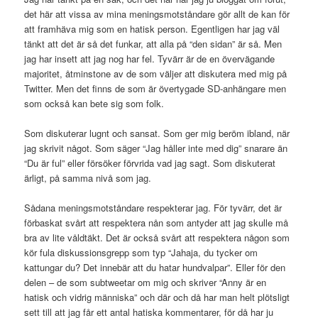
det här att vissa av mina meningsmotståndare gör allt de kan för
att framhäva mig som en hatisk person. Egentligen har jag väl
tänkt att det är så det funkar, att alla på “den sidan” är så. Men
jag har insett att jag nog har fel. Tyvärr är de en övervägande
majoritet, åtminstone av de som väljer att diskutera med mig på
Twitter. Men det finns de som är övertygade SD-anhängare men
som också kan bete sig som folk.
Som diskuterar lugnt och sansat. Som ger mig beröm ibland, när
jag skrivit något. Som säger “Jag håller inte med dig” snarare än
“Du är ful” eller försöker förvrida vad jag sagt. Som diskuterat
ärligt, på samma nivå som jag.
Sådana meningsmotståndare respekterar jag. För tyvärr, det är
förbaskat svårt att respektera nån som antyder att jag skulle må
bra av lite våldtäkt. Det är också svårt att respektera någon som
kör fula diskussionsgrepp som typ “Jahaja, du tycker om
kattungar du? Det innebär att du hatar hundvalpar”. Eller för den
delen – de som subtweetar om mig och skriver “Anny är en
hatisk och vidrig människa” och där och då har man helt plötsligt
sett till att jag får ett antal hatiska kommentarer, för då har ju