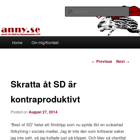
Skip
Med ett hjärta flammande rött
to
Sear
primary
content
Tapirhen
Main
Home
Om mig/Kontakt
menu
Post
←
Previous
Next
→
navigation
Skratta åt SD är
kontraproduktivt
Posted on
August 27, 2014
“Best of SD” heter ett filmklipp som nu sprids likt en svårartad
förkylning i sociala medier. Jag är inte den som kritiserar saker
jag inte sett, så jag kollade just på klippet. Och blev så ofantligt