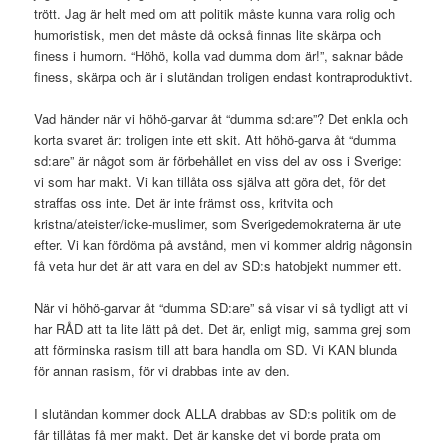
trött. Jag är helt med om att politik måste kunna vara rolig och
humoristisk, men det måste då också finnas lite skärpa och
finess i humorn. “Höhö, kolla vad dumma dom är!”, saknar både
finess, skärpa och är i slutändan troligen endast kontraproduktivt.
Vad händer när vi höhö-garvar åt “dumma sd:are”? Det enkla och
korta svaret är: troligen inte ett skit. Att höhö-garva åt “dumma
sd:are” är något som är förbehållet en viss del av oss i Sverige:
vi som har makt. Vi kan tillåta oss själva att göra det, för det
straffas oss inte. Det är inte främst oss, kritvita och
kristna/ateister/icke-muslimer, som Sverigedemokraterna är ute
efter. Vi kan fördöma på avstånd, men vi kommer aldrig någonsin
få veta hur det är att vara en del av SD:s hatobjekt nummer ett.
När vi höhö-garvar åt “dumma SD:are” så visar vi så tydligt att vi
har RÅD att ta lite lätt på det. Det är, enligt mig, samma grej som
att förminska rasism till att bara handla om SD. Vi KAN blunda
för annan rasism, för vi drabbas inte av den.
I slutändan kommer dock ALLA drabbas av SD:s politik om de
får tillåtas få mer makt. Det är kanske det vi borde prata om