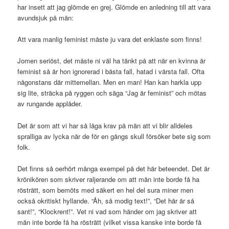
har insett att jag glömde en grej. Glömde en anledning till att vara
avundsjuk på män:
Att vara manlig feminist måste ju vara det enklaste som finns!
Jomen seriöst, det måste ni väl ha tänkt på att när en kvinna är
feminist så är hon ignorerad i bästa fall, hatad i värsta fall. Ofta
någonstans där mittemellan. Men en man! Han kan harkla upp
sig lite, sträcka på ryggen och säga “Jag är feminist” och mötas
av rungande applåder.
Det är som att vi har så låga krav på män att vi blir alldeles
spralliga av lycka när de för en gångs skull försöker bete sig som
folk.
Det finns så oerhört många exempel på det här beteendet. Det är
krönikören som skriver raljerande om att män inte borde få ha
rösträtt, som bemöts med säkert en hel del sura miner men
också okritiskt hyllande. “Åh, så modig text!”, “Det här är så
sant!”, “Klockrent!”. Vet ni vad som händer om jag skriver att
män inte borde få ha rösträtt (vilket vissa kanske inte borde få