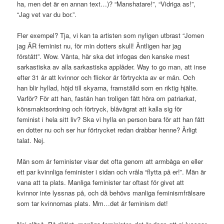
ha, men det är en annan text…)? “Manshatare!”, “Vidriga as!”,
“Jag vet var du bor.”.
Fler exempel? Tja, vi kan ta artisten som nyligen utbrast “Jomen
jag ÄR feminist nu, för min dotters skull! Äntligen har jag
förstått”. Wow. Vänta, här ska det infogas den kanske mest
sarkastiska av alla sarkastiska applåder. Way to go man, att inse
efter 31 år att kvinnor och flickor är förtryckta av er män. Och
han blir hyllad, höjd till skyarna, framställd som en riktig hjälte.
Varför? För att han, fastän han troligen fått höra om patriarkat,
könsmaktsordning och förtryck, blåvägrat att kalla sig för
feminist i hela sitt liv? Ska vi hylla en person bara för att han fått
en dotter nu och ser hur förtrycket redan drabbar henne? Ärligt
talat. Nej.
Män som är feminister visar det ofta genom att armbåga en eller
ett par kvinnliga feminister i sidan och vråla “flytta på er!”. Män är
vana att ta plats. Manliga feminister tar oftast för givet att
kvinnor inte lyssnas på, och då behövs manliga feminismfrälsare
som tar kvinnornas plats. Mm…det är feminism det!