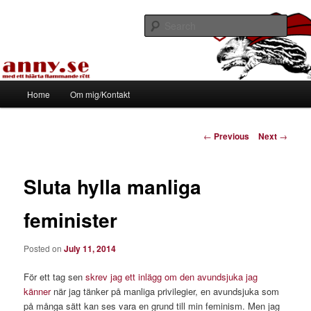
Skip
Med ett hjärta flammande rött
to
Sear
primary
content
Tapirhen
Main
Home
Om mig/Kontakt
menu
Post
←
Previous
Next
→
navigation
Sluta hylla manliga
feminister
Posted on
July 11, 2014
För ett tag sen
skrev jag ett inlägg om den avundsjuka jag
känner
när jag tänker på manliga privilegier, en avundsjuka som
på många sätt kan ses vara en grund till min feminism. Men jag