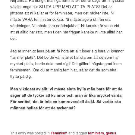
Nej alltså. På riktigt, manliga feminister, det är dags att ni lyssnar
väldigt noga nu: SLUTA UPP MED ATT TA PLATS! Det är
jättebra att ni kallar er för feminister, men det räcker inte. Ni
måste VARA feminister också. Ni måste agera utifrån era
värderingar. Ni måste lära er ödmjukhet. Ni kanske är vana vid
att ni alltid har rätt, men i den här frågan kanske ni inte alltid har
det.
Jag är innerligt less på att få höra att allt löser sig bara vi kvinnor
“tar mer plats”. Det borde väl istället handla om att de som har
mycket plats, borde dela med sig? Det gäller i högsta grad inom
feminismen. Om du är manlig feminist, så är det du som ska
flytta på dig.
Men viktigast av allt: vi måste sluta hylla män bara för att de
säger att de tycker att kvinnor och män är lika mycket värda.
För seriöst, det är inte en kontroversiell åsikt. Så varför ska
männen hyllas för att de tycker så?
This entry was posted in
Feminism
and tagged
feminism
,
genus
,