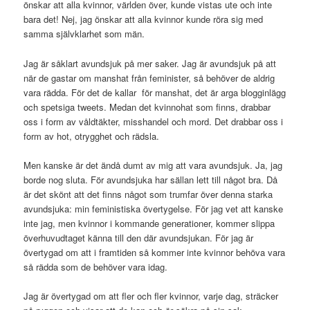
önskar att alla kvinnor, världen över, kunde vistas ute och inte
bara det! Nej, jag önskar att alla kvinnor kunde röra sig med
samma självklarhet som män.
Jag är såklart avundsjuk på mer saker. Jag är avundsjuk på att
när de gastar om manshat från feminister, så behöver de aldrig
vara rädda. För det de kallar för manshat, det är arga blogginlägg
och spetsiga tweets. Medan det kvinnohat som finns, drabbar
oss i form av våldtäkter, misshandel och mord. Det drabbar oss i
form av hot, otrygghet och rädsla.
Men kanske är det ändå dumt av mig att vara avundsjuk. Ja, jag
borde nog sluta. För avundsjuka har sällan lett till något bra. Då
är det skönt att det finns något som trumfar över denna starka
avundsjuka: min feministiska övertygelse. För jag vet att kanske
inte jag, men kvinnor i kommande generationer, kommer slippa
överhuvudtaget känna till den där avundsjukan. För jag är
övertygad om att i framtiden så kommer inte kvinnor behöva vara
så rädda som de behöver vara idag.
Jag är övertygad om att fler och fler kvinnor, varje dag, sträcker