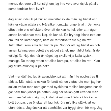
menar, det vore väl konstigt om jag inte vore avundsjuk på alla
deras fördelar här i livet?
Jag är avundsjuk på hur en majoritet av de män jag träffat och
känner vågar uttala sig tvärsäkert om…ja, ungefär allt. De tycks
oftast inte ens reflektera över att de kan ha fel, eller att någon
annan kanske vet mer. Nej, de kör på. De bryr sig ibland inte ens
om ifall de sårar någon, bara de får fortsätta tro sig ha rätt.
Tufftufftuff, som små tåg kör de på. Nog för att jag träffat en och
annan kvinna som betett sig på det sättet, men ärligt talat är de
väldigt få. Nej, det här är något jag skulle vilja kalla typiskt
manligt. De tar sig rätten att alltid köra på, att alltid ha rätt. Klart
jag är lite avundsjuk på det?
Vad mer då? Jo, jag är avundsjuk på att män inte uppfostras till
rädsla. Män utsätts också för brott när de vistas ute men jag har
sällan träffat män som går med nycklarna mellan knogarna när de
går hem från jobbet på natten. Jag har sällan gått efter en man
som nervöst vänt sig om, kollat på mig med rädsla i blicken och
bytt trottoar. Jag önskar att jag fick röra mig lika självklart och
utan rädsla. Jag önskar att samhället var tryggt även för mig. Jag