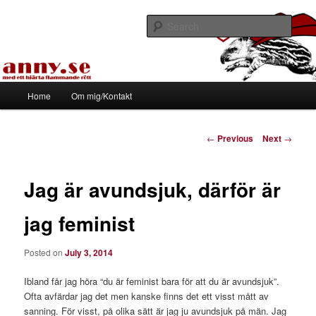
Skip
Med ett hjärta flammande rött
to
Sear
primary
content
Tapirhen
Main
Home
Om mig/Kontakt
menu
Post
←
Previous
Next
→
navigation
Jag är avundsjuk, därför är
jag feminist
Posted on
July 3, 2014
Ibland får jag höra “du är feminist bara för att du är avundsjuk”.
Ofta avfärdar jag det men kanske finns det ett visst mått av
sanning. För visst, på olika sätt är jag ju avundsjuk på män. Jag