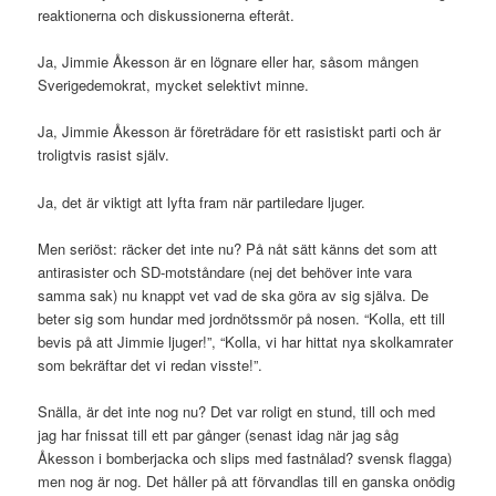
reaktionerna och diskussionerna efteråt.
Ja, Jimmie Åkesson är en lögnare eller har, såsom mången
Sverigedemokrat, mycket selektivt minne.
Ja, Jimmie Åkesson är företrädare för ett rasistiskt parti och är
troligtvis rasist själv.
Ja, det är viktigt att lyfta fram när partiledare ljuger.
Men seriöst: räcker det inte nu? På nåt sätt känns det som att
antirasister och SD-motståndare (nej det behöver inte vara
samma sak) nu knappt vet vad de ska göra av sig själva. De
beter sig som hundar med jordnötssmör på nosen. “Kolla, ett till
bevis på att Jimmie ljuger!”, “Kolla, vi har hittat nya skolkamrater
som bekräftar det vi redan visste!”.
Snälla, är det inte nog nu? Det var roligt en stund, till och med
jag har fnissat till ett par gånger (senast idag när jag såg
Åkesson i bomberjacka och slips med fastnålad? svensk flagga)
men nog är nog. Det håller på att förvandlas till en ganska onödig