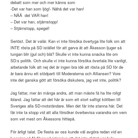
debatt som mer och mer känns som
-Det var han som ljög!- Nähä det var han!
– NÄÄ det VAR han!
– Det var han, stjärnstopp!
– Stjärnstopp, spegel!
Seriöst. Det är valår. Kan vi inte försöka övertyga lite folk om att
INTE rösta på SD istället för att garva åt att Åkesson ljuger så
tungan blir (gul och) blå? Skulle vi inte kunna snacka lite om
SD:s politik. Och skulle vi inte kunna försöka övertala lite vanligt,
arbetande folk att nej det är ingen bra idé att rösta på SD för de
är bara ännu ett stödparti till Moderaterna och Alliansen? Vore
inte det ganska gött att försöka diskutera, jag vet inte, politik?
Jag fattar, mer än många andra, att man måste få ha lite roligt
ibland. Jag fattar att det här är som ett stort saftigt köttben till
Sveriges alla SD-motståndare. Men det får inte stanna här. Det
får inte ta stopp vid att alla försöker överbevisa varandra om vem
som vet mest om Åkessons hittepå.
För ärligt talat. De flesta av oss kunde väl avgöra redan vid en