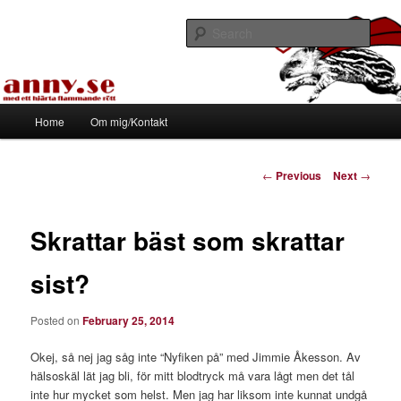
Skip
Med ett hjärta flammande rött
to
Sear
primary
content
Tapirhen
Main
Home
Om mig/Kontakt
menu
Post
←
Previous
Next
→
navigation
Skrattar bäst som skrattar
sist?
Posted on
February 25, 2014
Okej, så nej jag såg inte “Nyfiken på” med Jimmie Åkesson. Av
hälsoskäl lät jag bli, för mitt blodtryck må vara lågt men det tål
inte hur mycket som helst. Men jag har liksom inte kunnat undgå