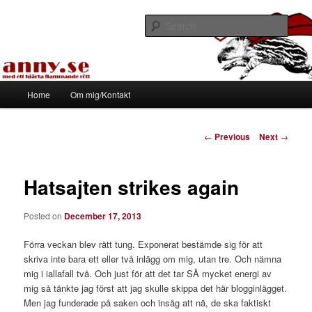
Skip
Med ett hjärta flammande rött
to
Sear
primary
content
Tapirhen
Main
Home
Om mig/Kontakt
menu
Post
←
Previous
Next
→
navigation
Hatsajten strikes again
Posted on
December 17, 2013
Förra veckan blev rätt tung. Exponerat bestämde sig för att
skriva inte bara ett eller två inlägg om mig, utan tre. Och nämna
mig i iallafall två. Och just för att det tar SÅ mycket energi av
mig så tänkte jag först att jag skulle skippa det här blogginlägget.
Men jag funderade på saken och insåg att nä, de ska faktiskt