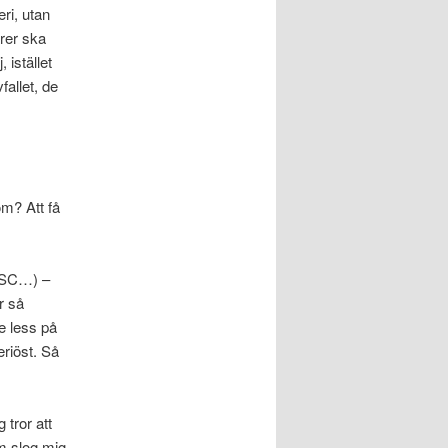
ri, utan
rer ska
 istället
allet, de
öm? Att få
 ESC…) –
r så
e less på
eriöst. Så
tror att
om slog mig