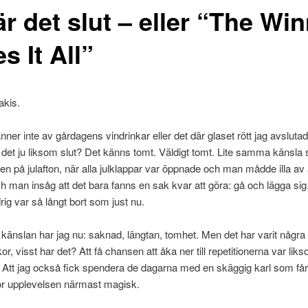
r det slut – eller “The Wi
s It All”
akis.
änner inte av gårdagens vindrinkar eller det där glaset rött jag avslut
det ju liksom slut? Det känns tomt. Väldigt tomt. Lite samma känsla
ten på julafton, när alla julklappar var öppnade och man mådde illa av a
ch man insåg att det bara fanns en sak kvar att göra: gå och lägga sig
drig var så långt bort som just nu.
känslan har jag nu: saknad, längtan, tomhet. Men det har varit några r
or, visst har det? Att få chansen att åka ner till repetitionerna var liks
. Att jag också fick spendera de dagarna med en skäggig karl som får 
gör upplevelsen närmast magisk.