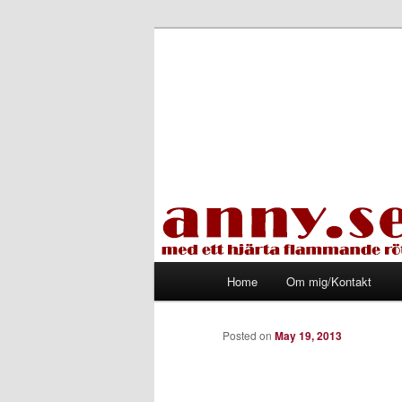
Skip
Med ett hjärta flammande rött
to
primary
Tapirhen
content
Main
Home
Om mig/Kontakt
menu
Posted on
May 19, 2013