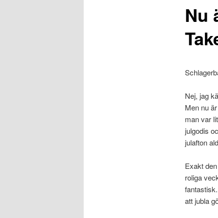
Nu ä
Take
Schlagerb
Nej, jag k
Men nu är 
man var li
julgodis o
julafton al
Exakt den 
roliga veck
fantastisk
att jubla 