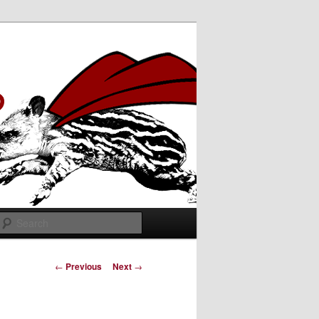
Search
Post
←
Previous
Next
→
navigation