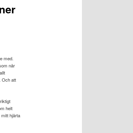
nner
ade med.
 som när
llt
. Och att
iktigt
om helt
mitt hjärta