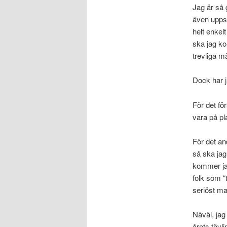
Jag är så 
även upps
helt enkel
ska jag ko
trevliga m
Dock har j
För det för
vara på pl
För det an
så ska jag
kommer jag
folk som “t
seriöst ma
Nåväl, jag
årets tävl