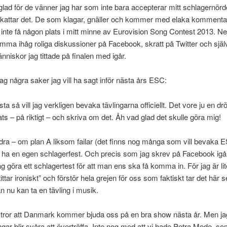
glad för de vänner jag har som inte bara accepterar mitt schlagernörde
kattar det. De som klagar, gnäller och kommer med elaka kommenta
t inte få någon plats i mitt minne av Eurovision Song Contest 2013. Nej,
mma ihåg roliga diskussioner på Facebook, skratt på Twitter och självf
änniskor jag tittade på finalen med igår.
ag några saker jag vill ha sagt inför nästa års ESC:
sta så vill jag verkligen bevaka tävlingarna officiellt. Det vore ju en dr
ats – på riktigt – och skriva om det. Åh vad glad det skulle göra mig!
dra – om plan A liksom failar (det finns nog många som vill bevaka
 ha en egen schlagerfest. Och precis som jag skrev på Facebook igå
 göra ett schlagertest för att man ens ska få komma in. För jag är lit
ittar ironiskt” och förstör hela grejen för oss som faktiskt tar det här s
n nu kan ta en tävling i musik.
 tror att Danmark kommer bjuda oss på en bra show nästa år. Men jag 
ingar blir svåra att överträffa. Inte nog med att vi hade Petra Mede, s