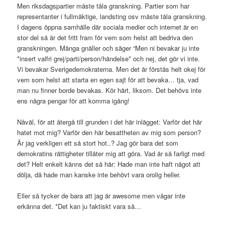
Men riksdagspartier måste tåla granskning. Partier som har
representanter i fullmäktige, landsting osv måste tåla granskning.
I dagens öppna samhälle där sociala medier och internet är en
stor del så är det fritt fram för vem som helst att bedriva den
granskningen. Många gnäller och säger “Men ni bevakar ju inte
*insert valfri grej/parti/person/händelse* och nej, det gör vi inte.
Vi bevakar Sverigedemokraterna. Men det är förstås helt okej för
vem som helst att starta en egen sajt för att bevaka… tja, vad
man nu finner borde bevakas. Kör hårt, liksom. Det behövs inte
ens några pengar för att komma igång!
Nåväl, för att återgå till grunden i det här inlägget: Varför det här
hatet mot mig? Varför den här besattheten av mig som person?
Är jag verkligen ett så stort hot..? Jag gör bara det som
demokratins rättigheter tillåter mig att göra. Vad är så farligt med
det? Helt enkelt känns det så här: Hade man inte haft något att
dölja, då hade man kanske inte behövt vara orolig heller.
Eller så tycker de bara att jag är awesome men vågar inte
erkänna det. *Det kan ju faktiskt vara så…