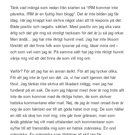
Tänk vad många som redan från starten sa “IRM kommer inte
påverka, IRM är en fjuttig liten blogg”. Det är inte bilden jag får
idag, när jag knappt kan skriva något utan att få respons på det.
Både positiv och negativ, såklart. Mest positiv om jag ska vara
ärlig och det gör mig så otroligt tacksam för det är ju så jag orkar.
Men ändå… jag har inte riktigt hunnit med. Jag har inte liksom
förstått att det finns folk som lyssnar på mig, läser mina ord –
och som vet vem jag är. På samma sätt har jag inte riktigt hunnit
vänja mig vid att det finns de som vill mig ont.
Varför? För att jag har en annan åsikt. För att jag tycker olika.
För att jag inte är tyst om det. Ja, vi har varit igenom det här
förut. Jag tänker inte skriva ett likadant inlägg, men jag har
funderat på en sak. De som jag häpnar mest över är nog trots allt
inte de som kommer med de riktiga hoten, de som skriver
hatiska kommentarer eller mail. Nej, de jag är mest oroad över är
nog de som faktiskt ser till att göda hatet mot mig. De som håller
en rätt så okej ton mot mig, inte går över gränsen, men som
ändå gödslar hej vilt med uttalanden och kommentarer som
syftar till att framställa mig som en hatisk människa. En ond
människa. En människa som förtjänar all skit jag får.