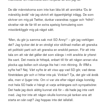
De där människorna som inte kan låta bli att anmärka “Du är
mänsklig ändå” när jag skrivit ett öppenhjärtigt inlägg. De som
skriver om mig på Twitter, dunkar varandras ryggar och “höhö”-
skrattar när de får till en extra spetsig formulering som
misstänkliggör mig på något sätt.
“Men, du gör ju samma sak mot SD Anny!” – gör jag verkligen
det? Jag tycker det är en otroligt stor skillnad mellan att granska
ett politiskt parti och att granska en enskild person. För att inte
tala om att när det gäller det som slängs i mitt ansikte är ytterst
lite sant. Det mesta är hittepå, enbart till för att någon annan ska
plocka upp bollen och slunga lite hat i min riktning. Är IRM:s
syfte hat? Nej. Vårt syfte är att visa upp vad SD gör, vad deras
företrädare gör och vi hittar inte på. Vinklar? Tja, det gör väl ändå
alla, men vi ljuger inte. Om vi var ute efter något slags korståg
mot hela SD hade vi hängt ut varje anhängare och sympatisörer.
Det hade jag dock aldrig kunnat stå för – då hade jag inte varit
med. Jag tror inte att någon skulle komma på tanken ens att
starta en sån sajt? Jag hoppas inte det iallafall.