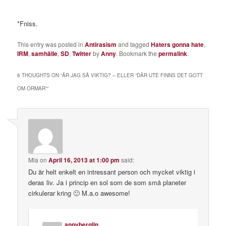
*Fniss.
This entry was posted in
Antirasism
and tagged
Haters gonna hate
,
IRM
,
samhälle
,
SD
,
Twitter
by
Anny
. Bookmark the
permalink
.
6 THOUGHTS ON “
ÄR JAG SÅ VIKTIG? – ELLER “DÄR UTE FINNS DET GOTT
OM ORMAR”
”
Mia
on
April 16, 2013 at 1:00 pm
said:
Du är helt enkelt en intressant person och mycket viktig i
deras liv. Ja i princip en sol som de som små planeter
cirkulerar kring 🙂 M.a.o awesome!
annyberglin