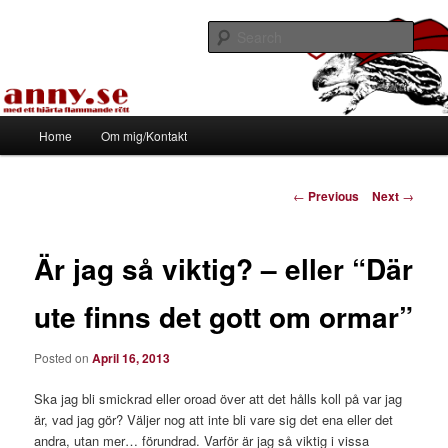
Skip
Med ett hjärta flammande rött
to
Sear
primary
content
Tapirhen
Main
Home
Om mig/Kontakt
menu
Post
←
Previous
Next
→
navigation
Är jag så viktig? – eller “Där
ute finns det gott om ormar”
Posted on
April 16, 2013
Ska jag bli smickrad eller oroad över att det hålls koll på var jag
är, vad jag gör? Väljer nog att inte bli vare sig det ena eller det
andra, utan mer… förundrad. Varför är jag så viktig i vissa