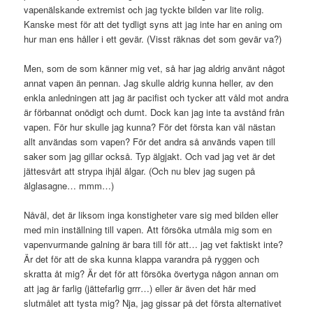
vapenälskande extremist och jag tyckte bilden var lite rolig.
Kanske mest för att det tydligt syns att jag inte har en aning om
hur man ens håller i ett gevär. (Visst räknas det som gevär va?)
Men, som de som känner mig vet, så har jag aldrig använt något
annat vapen än pennan. Jag skulle aldrig kunna heller, av den
enkla anledningen att jag är pacifist och tycker att våld mot andra
är förbannat onödigt och dumt. Dock kan jag inte ta avstånd från
vapen. För hur skulle jag kunna? För det första kan väl nästan
allt användas som vapen? För det andra så används vapen till
saker som jag gillar också. Typ älgjakt. Och vad jag vet är det
jättesvårt att strypa ihjäl älgar. (Och nu blev jag sugen på
älglasagne… mmm…)
Nåväl, det är liksom inga konstigheter vare sig med bilden eller
med min inställning till vapen. Att försöka utmåla mig som en
vapenvurmande galning är bara till för att… jag vet faktiskt inte?
Är det för att de ska kunna klappa varandra på ryggen och
skratta åt mig? Är det för att försöka övertyga någon annan om
att jag är farlig (jättefarlig grrr…) eller är även det här med
slutmålet att tysta mig? Nja, jag gissar på det första alternativet