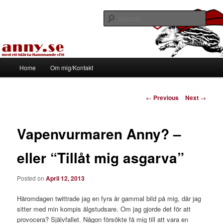
Skip
Med ett hjärta flammande rött
to
Sear
primary
content
Tapirhen
Main
Home
Om mig/Kontakt
menu
Post
←
Previous
Next
→
navigation
Vapenvurmaren Anny? –
eller “Tillåt mig asgarva”
Posted on
April 12, 2013
Häromdagen twittrade jag en fyra år gammal bild på mig, där jag
sitter med min kompis älgstudsare. Om jag gjorde det för att
provocera? Självfallet. Någon försökte få mig till att vara en