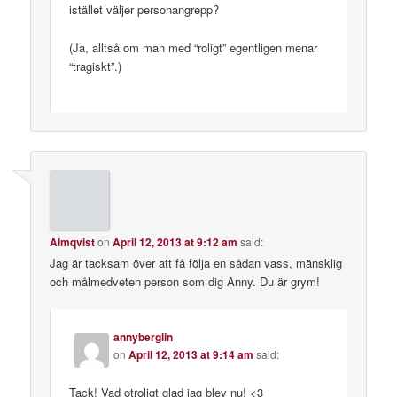
istället väljer personangrepp?
(Ja, alltså om man med “roligt” egentligen menar
“tragiskt”.)
Almqvist
on
April 12, 2013 at 9:12 am
said:
Jag är tacksam över att få följa en sådan vass, mänsklig
och målmedveten person som dig Anny. Du är grym!
annyberglin
on
April 12, 2013 at 9:14 am
said:
Tack! Vad otroligt glad jag blev nu! <3