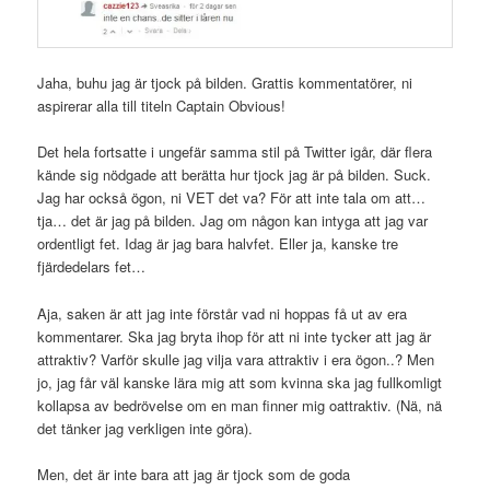
Jaha, buhu jag är tjock på bilden. Grattis kommentatörer, ni
aspirerar alla till titeln Captain Obvious!
Det hela fortsatte i ungefär samma stil på Twitter igår, där flera
kände sig nödgade att berätta hur tjock jag är på bilden. Suck.
Jag har också ögon, ni VET det va? För att inte tala om att…
tja… det är jag på bilden. Jag om någon kan intyga att jag var
ordentligt fet. Idag är jag bara halvfet. Eller ja, kanske tre
fjärdedelars fet…
Aja, saken är att jag inte förstår vad ni hoppas få ut av era
kommentarer. Ska jag bryta ihop för att ni inte tycker att jag är
attraktiv? Varför skulle jag vilja vara attraktiv i era ögon..? Men
jo, jag får väl kanske lära mig att som kvinna ska jag fullkomligt
kollapsa av bedrövelse om en man finner mig oattraktiv. (Nä, nä
det tänker jag verkligen inte göra).
Men, det är inte bara att jag är tjock som de goda