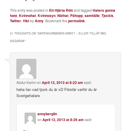
This entry was posted in
Ett Hjärta Rött
and tagged
Haters gonna
hate
,
Kvinnohat
,
Kvinnosyn
,
Näthat
,
Påhopp
,
samhälle
,
Tjockis
,
Twitter
,
Vikt
by
Anny
. Bookmark the
permalink
.
21 THOUGHTS ON “
VAPENVURMAREN ANNY? – ELLER “TILLÅT MIG
ASGARVA”
”
Abdul Karim
on
April 12, 2013 at 8:22 am
said:
haha fan vad tjock du är xD Förstår varför du är
Sverigehatare
annyberglin
on
April 12, 2013 at 8:26 am
said: