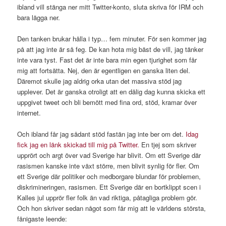
ibland vill stänga ner mitt Twitter-konto, sluta skriva för IRM och
bara lägga ner.
Den tanken brukar hålla i typ… fem minuter. För sen kommer jag
på att jag inte är så feg. De kan hota mig bäst de vill, jag tänker
inte vara tyst. Fast det är inte bara min egen tjurighet som får
mig att fortsätta. Nej, den är egentligen en ganska liten del.
Däremot skulle jag aldrig orka utan det massiva stöd jag
upplever. Det är ganska otroligt att en dålig dag kunna skicka ett
uppgivet tweet och bli bemött med fina ord, stöd, kramar över
internet.
Och ibland får jag sådant stöd fastän jag inte ber om det.
Idag
fick jag en länk skickad till mig på Twitter.
En tjej som skriver
upprört och argt över vad Sverige har blivit. Om ett Sverige där
rasismen kanske inte växt större, men blivit synlig för fler. Om
ett Sverige där politiker och medborgare blundar för problemen,
diskrimineringen, rasismen. Ett Sverige där en bortklippt scen i
Kalles jul upprör fler folk än vad riktiga, påtagliga problem gör.
Och hon skriver sedan något som får mig att le världens största,
fånigaste leende: