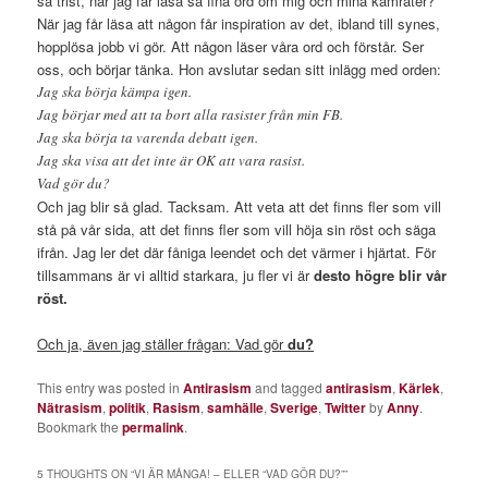
så trist, när jag får läsa så fina ord om mig och mina kamrater?
När jag får läsa att någon får inspiration av det, ibland till synes,
hopplösa jobb vi gör. Att någon läser våra ord och förstår. Ser
oss, och börjar tänka. Hon avslutar sedan sitt inlägg med orden:
Jag ska börja kämpa igen.
Jag börjar med att ta bort alla rasister från min FB.
Jag ska börja ta varenda debatt igen.
Jag ska visa att det inte är OK att vara rasist.
Vad gör du?
Och jag blir så glad. Tacksam. Att veta att det finns fler som vill
stå på vår sida, att det finns fler som vill höja sin röst och säga
ifrån. Jag ler det där fåniga leendet och det värmer i hjärtat. För
tillsammans är vi alltid starkara, ju fler vi är
desto högre blir vår
röst.
Och ja, även jag ställer frågan: Vad gör
du?
This entry was posted in
Antirasism
and tagged
antirasism
,
Kärlek
,
Nätrasism
,
politik
,
Rasism
,
samhälle
,
Sverige
,
Twitter
by
Anny
.
Bookmark the
permalink
.
5 THOUGHTS ON “
VI ÄR MÅNGA! – ELLER “VAD GÖR DU?”
”