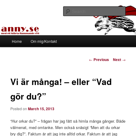
Skip
Med ett hjärta flammande rött
to
Sear
primary
content
Tapirhen
Main
Home
Om mig/Kontakt
menu
Post
←
Previous
Next
→
navigation
Vi är många! – eller “Vad
gör du?”
Posted on
March 15, 2013
“Hur orkar du?” – frågan har jag fått så himla många gånger. Både
välmenat, med omtanke. Men också snäsigt “Men att du orkar
bry dig?”. Faktum är att jag inte alltid orkar. Faktum är att jag