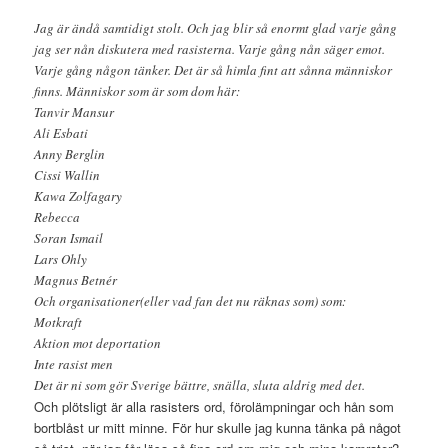
Jag är ändå samtidigt stolt. Och jag blir så enormt glad varje gång
jag ser nån diskutera med rasisterna. Varje gång nån säger emot.
Varje gång någon tänker. Det är så himla fint att sånna människor
finns. Människor som är som dom här:
Tanvir Mansur
Ali Esbati
Anny Berglin
Cissi Wallin
Kawa Zolfagary
Rebecca
Soran Ismail
Lars Ohly
Magnus Betnér
Och organisationer(eller vad fan det nu räknas som) som:
Motkraft
Aktion mot deportation
Inte rasist men
Det är ni som gör Sverige bättre, snälla, sluta aldrig med det.
Och plötsligt är alla rasisters ord, förolämpningar och hån som
bortblåst ur mitt minne. För hur skulle jag kunna tänka på något