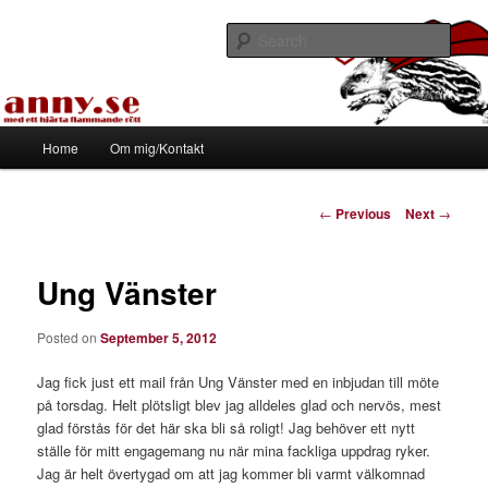
Skip
Med ett hjärta flammande rött
to
Sear
primary
content
Tapirhen
Main
Home
Om mig/Kontakt
menu
Post
←
Previous
Next
→
navigation
Ung Vänster
Posted on
September 5, 2012
Jag fick just ett mail från Ung Vänster med en inbjudan till möte
på torsdag. Helt plötsligt blev jag alldeles glad och nervös, mest
glad förstås för det här ska bli så roligt! Jag behöver ett nytt
ställe för mitt engagemang nu när mina fackliga uppdrag ryker.
Jag är helt övertygad om att jag kommer bli varmt välkomnad