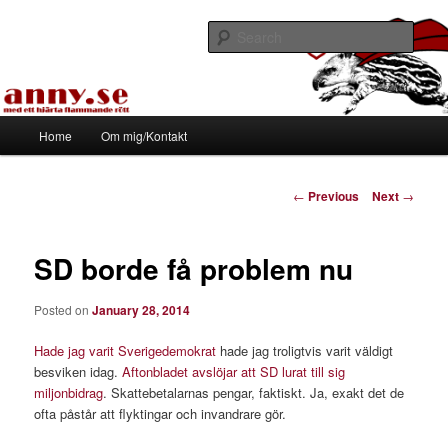
Skip
Med ett hjärta flammande rött
to
Sear
primary
content
Tapirhen
Main
Home
Om mig/Kontakt
menu
Post
←
Previous
Next
→
navigation
SD borde få problem nu
Posted on
January 28, 2014
Hade jag varit Sverigedemokrat
hade jag troligtvis varit väldigt
besviken idag.
Aftonbladet avslöjar att SD lurat till sig
miljonbidrag
. Skattebetalarnas pengar, faktiskt. Ja, exakt det de
ofta påstår att flyktingar och invandrare gör.