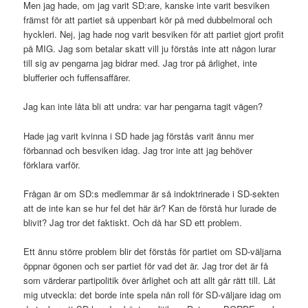
Men jag hade, om jag varit SD:are, kanske inte varit besviken
främst för att partiet så uppenbart kör på med dubbelmoral och
hyckleri. Nej, jag hade nog varit besviken för att partiet gjort profit
på MIG. Jag som betalar skatt vill ju förstås inte att någon lurar
till sig av pengarna jag bidrar med. Jag tror på ärlighet, inte
blufferier och fuffensaffärer.
Jag kan inte låta bli att undra: var har pengarna tagit vägen?
Hade jag varit kvinna i SD hade jag förstås varit ännu mer
förbannad och besviken idag. Jag tror inte att jag behöver
förklara varför.
Frågan är om SD:s medlemmar är så indoktrinerade i SD-sekten
att de inte kan se hur fel det här är? Kan de förstå hur lurade de
blivit? Jag tror det faktiskt. Och då har SD ett problem.
Ett ännu större problem blir det förstås för partiet om SD-väljarna
öppnar ögonen och ser partiet för vad det är. Jag tror det är få
som värderar partipolitik över ärlighet och att allt går rätt till. Låt
mig utveckla: det borde inte spela nån roll för SD-väljare idag om