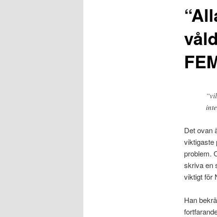
“All
vål
FEM
“vi
int
Det ovan ä
viktigaste
problem. O
skriva en 
viktigt fö
Han bekräf
fortfarand