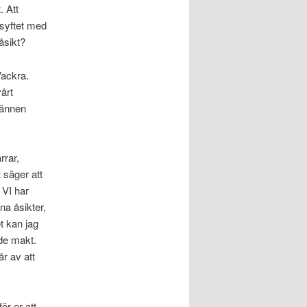
. Att
 syftet med
åsikt?
Vackra.
årt
männen
rrar,
t säger att
 VI har
na åsikter,
t kan jag
de makt.
r av att
ör er att