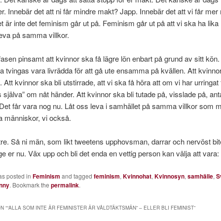
r. Innebär det att ni får mindre makt? Japp. Innebär det att vi får mer
t är inte det feminism går ut på. Feminism går ut på att vi ska ha lik
eva på samma villkor.
 fasen pinsamt att kvinnor ska få lägre lön enbart på grund av sitt kön.
a tvingas vara livrädda för att gå ute ensamma på kvällen. Att kvinnor
 Att kvinnor ska bli utstirrade, att vi ska få höra att om vi har urringat 
s själva” om nåt händer. Att kvinnor ska bli tutade på, visslade på, an
. Det får vara nog nu. Låt oss leva i samhället på samma villkor som 
a människor, vi också.
tre. Så ni män, som likt tweetens upphovsman, darrar och nervöst bit
ge er nu. Väx upp och bli det enda en vettig person kan välja att vara: 
as posted in
Feminism
and tagged
feminism
,
Kvinnohat
,
Kvinnosyn
,
samhälle
,
S
nny
. Bookmark the
permalink
.
N “
“ALLA SOM INTE ÄR FEMINISTER ÄR VÅLDTÄKTSMÄN” – ELLER BLI FEMINIST
”