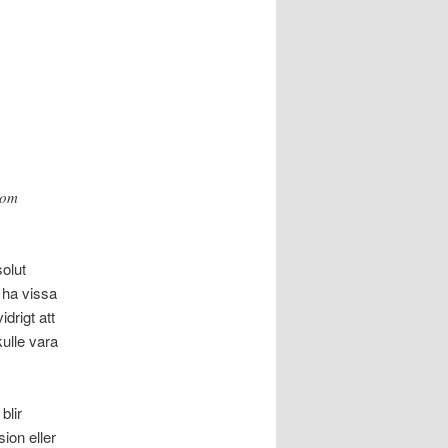
som
solut
 ha vissa
drigt att
ulle vara
blir
ion eller