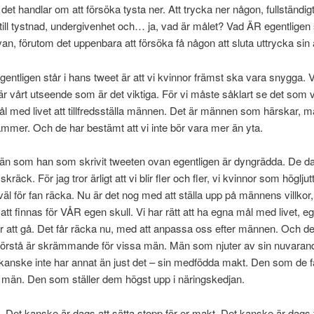
det handlar om att försöka tysta ner. Att trycka ner någon, fullständigt
ll tystnad, undergivenhet och… ja, vad är målet? Vad ÄR egentligen
an, förutom det uppenbara att försöka få någon att sluta uttrycka sin 
entligen står i hans tweet är att vi kvinnor främst ska vara snygga. 
är vårt utseende som är det viktiga. För vi måste såklart se det som v
l med livet att tillfredsställa männen. Det är männen som härskar, 
mer. Och de har bestämt att vi inte bör vara mer än yta.
än som han som skrivit tweeten ovan egentligen är dyngrädda. De da
kräck. För jag tror ärligt att vi blir fler och fler, vi kvinnor som högljut
 väl för fan räcka. Nu är det nog med att ställa upp på männens villkor,
 att finnas för VÅR egen skull. Vi har rätt att ha egna mål med livet, eg
 att gå. Det får räcka nu, med att anpassa oss efter männen. Och de
förstå är skrämmande för vissa män. Män som njuter av sin nuvaran
nske inte har annat än just det – sin medfödda makt. Den som de få
) män. Den som ställer dem högst upp i näringskedjan.
. Det kanske är dags att sätta stopp för er makt. Det kanske är dags f