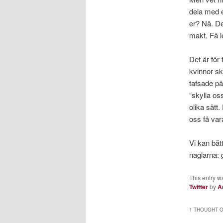
dela med e
er? Nä. De
makt. Få l
Det är för
kvinnor sk
tafsade på.
“skylla os
olika sätt
oss få var
Vi kan bät
naglarna: 
This entry w
Twitter
by
A
1 THOUGHT O