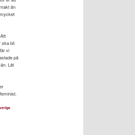
 makt än
a mycket
 Att
 ska bli
får vi
tastade på
män. Låt
er
feminist.
verige
,