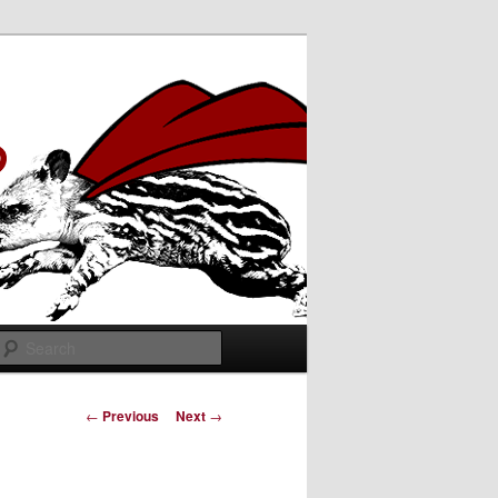
Search
Post
←
Previous
Next
→
navigation