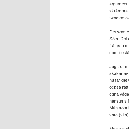
argument, 
skrämma ti
tweeten ov
Det som eg
Söta. Det 
främsta må
som bestäm
Jag tror m
skakar av s
nu får det
också rätt
egna vägar
nånstans 
Män som ka
vara (vita
Men vet ni