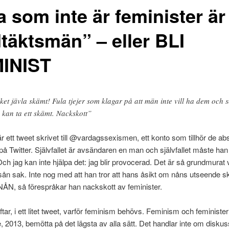
a som inte är feminister är
dtäktsmän” – eller BLI
INIST
lket jävla skämt! Fula tjejer som klagar på att män inte vill ha dem och 
e kan ta ett skämt. Nackskott”
r ett tweet skrivet till @vardagssexismen, ett konto som tillhör de ab
 på Twitter. Självfallet är avsändaren en man och självfallet måste han
ch jag kan inte hjälpa det: jag blir provocerad. Det är så grundmurat vi
sån sak. Inte nog med att han tror att hans åsikt om nåns utseende sk
r NÅN, så förespråkar han nackskott av feminister.
tar, i ett litet tweet, varför feminism behövs. Feminism och feminister 
e, 2013, bemötta på det lägsta av alla sätt. Det handlar inte om diskuss