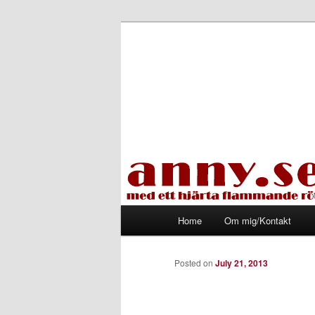
Skip
Med ett hjärta flammande rött
to
primary
Tapirhen
content
Main
Home
Om mig/Kontakt
menu
Posted on
July 21, 2013