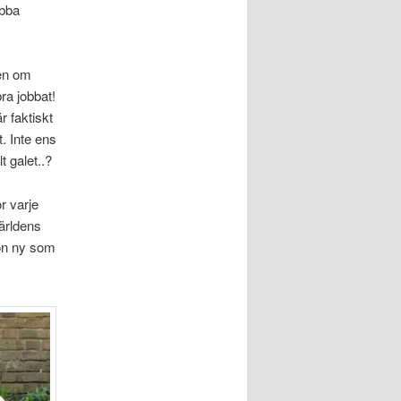
abba
ten om
ra jobbat!
r faktiskt
. Inte ens
t galet..?
r varje
världens
gon ny som