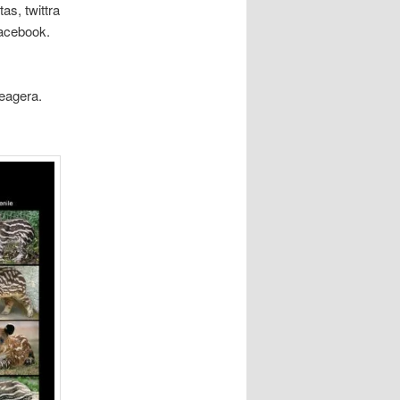
as, twittra
Facebook.
reagera.