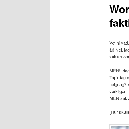
Worl
fakt
Vet ni vad,
år! Nej, j
såklart om
MEN! Idag 
Tapirdagen!
helgdag? V
verkligen i
MEN såkla
(Hur skull