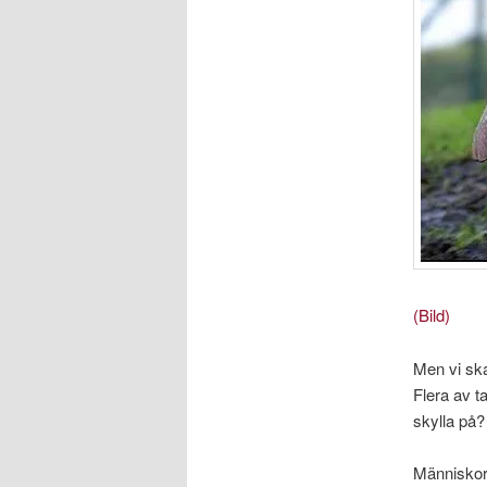
(Bild)
Men vi ska 
Flera av t
skylla på
Människorna