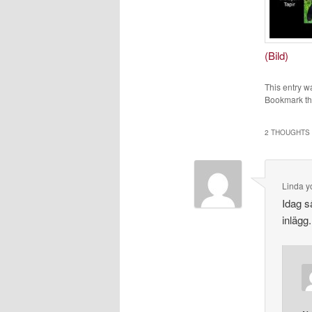
(Bild)
This entry w
Bookmark t
2 THOUGHTS 
Linda 
Idag s
inlägg