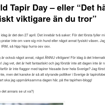
d Tapir Day – eller “Det hä
iskt viktigare än du tror”
 idag är det den 27 april. Det innebär två saker: För det första fyller m
ag pratar inte om vare sig min hund eller något annat fysiskt väsen. Jag
 IRM, så hipp hipp hurra osv osv.
är också något annat, något ÄNNU viktigare! För idag ä det Internati
 Jag vet, det är helt fantastiskt och jag förstår inte att dagen inte är n
arför är inte flaggor med tapirer hissade över hela Sverige? Jag först
nte, men det kanske är så att styrande politiker i Sverige är tapirofober
rt ska jag uppmärksamma dagen här, på the tapirhen-blogg!
e det annars se ut va?)