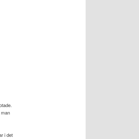
hotade.
an man
r i det