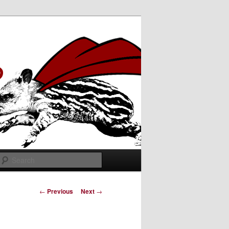
Search
Post
←
Previous
Next
→
navigation