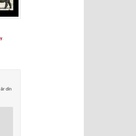
ny
.
 är din