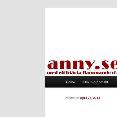
Skip
Med ett hjärta flammande rött
to
primary
Tapirhen
content
Main
Home
Om mig/Kontakt
menu
Posted on
April 27, 2013