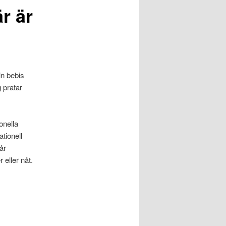
r är
in bebis
 pratar
onella
ationell
år
 eller nåt.