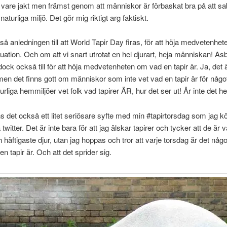
k vare jakt men främst genom att människor är förbaskat bra på att s
naturliga miljö. Det gör mig riktigt arg faktiskt.
så anledningen till att World Tapir Day firas, för att höja medvetenhe
ituation. Och om att vi snart utrotat en hel djurart, heja människan! Asb
ock också till för att höja medvetenheten om vad en tapir är. Ja, det ä
 men det finns gott om människor som inte vet vad en tapir är för något
urliga hemmiljöer vet folk vad tapirer ÄR, hur det ser ut! Är inte det hel
ns det också ett litet seriösare syfte med min #tapirtorsdag som jag kö
twitter. Det är inte bara för att jag älskar tapirer och tycker att de är 
h häftigaste djur, utan jag hoppas och tror att varje torsdag är det nå
 en tapir är. Och att det sprider sig.