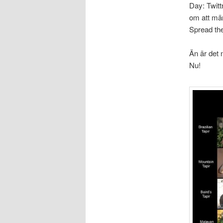
Day: Twitt
om att män
Spread th
Än är det n
Nu!