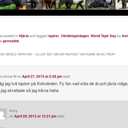
as posted in
Hjärta
and tagged
tapirer
,
Världstapirdagen
,
World Tapir Day
by
An
he
permalink
.
ON “
WORLD TAPIR DAY – ELLER “DET HÄR ÄR FAKTISKT VIKTIGARE ÄN DU TROR”
”
you know W
on
April 27, 2013 at 2:28 pm
said:
åg jag två tapirer på Kolmården. Fy fan vad söta de är,och jävla roliga
..jag skrattade så jag kikna haha
Anny
on
April 29, 2013 at 12:21 pm
said: