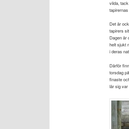
vilda, tac
tapirernas 
Det är ock
tapirers s
Dagen är d
helt sjukt
i deras nat
Därför fin
torsdag på 
finaste oc
lär sig var