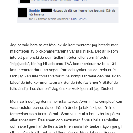
Jag orkade bara ta ett fåtal av de kommentarer jag hittade men –
majoriteten av bildkommentarerna var rasistiska. Det är liksom
inte ett par enskilda som trollar i tråden eller som är extra
“högljudda”, för jag hittade bara TVÅ kommenterar av totalt 34
kommentarer där man säger ifrån och tycker att det hela är fel.
Och jag kan inte förstå varför mina kompisar delar den här sidan.
Läser de inte kommentarerna? Ser de inte rasismen? Skiter de
fullständigt i sexismen? Jag önskar verkligen att jag förstod.
Men, så inser jag denna hemska tanke: Även mina kompisar kan
vara rasister och sexister. För så är det ju faktiskt, det är inte
företeelser som finns på håll. Som vi inte alla har i vårt liv på ett
eller annat sätt. Rasismen och sexismen finns i hela samhället
och säkerligen har de flesta tänkt en rasistisk tanke någon gång i
sitt liv. Kanske till och med flera gånger. Men det som är den