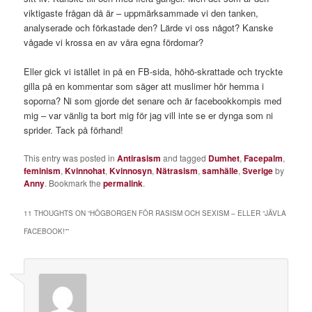
viktigaste frågan då är – uppmärksammade vi den tanken,
analyserade och förkastade den? Lärde vi oss något? Kanske
vågade vi krossa en av våra egna fördomar?
Eller gick vi istället in på en FB-sida, höhö-skrattade och tryckte
gilla på en kommentar som säger att muslimer hör hemma i
soporna? Ni som gjorde det senare och är facebookkompis med
mig – var vänlig ta bort mig för jag vill inte se er dynga som ni
sprider. Tack på förhand!
This entry was posted in
Antirasism
and tagged
Dumhet
,
Facepalm
,
feminism
,
Kvinnohat
,
Kvinnosyn
,
Nätrasism
,
samhälle
,
Sverige
by
Anny
. Bookmark the
permalink
.
11 THOUGHTS ON “
HÖGBORGEN FÖR RASISM OCH SEXISM – ELLER “JÄVLA
FACEBOOK!”
”