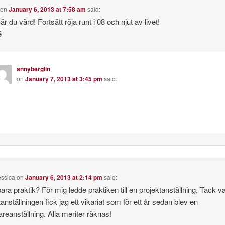
on
January 6, 2013 at 7:58 am
said:
är du värd! Fortsätt röja runt i 08 och njut av livet!
é
annyberglin
on
January 7, 2013 at 3:45 pm
said:
ssica
on
January 6, 2013 at 2:14 pm
said:
ara praktik? För mig ledde praktiken till en projektanställning. Tack v
tanställningen fick jag ett vikariat som för ett år sedan blev en
dareanställning. Alla meriter räknas!