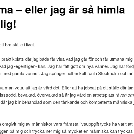
a – eller jag är så himla
lig!
t bra ställe i livet.
 praktikplats där jag både får visa vad jag går för och får utmana mig 
ad jag -egentligen- kan. Jag har fått gott om nya vänner. Jag har förd
 med gamla vänner. Jag springer helt enkelt runt i Stockholm och ä
 man veta, att jag är värd det. Efter att ha jobbat på ett ställe där jag
isstrodd, bevakad, övervakad så är jag värd en arbetsplats
(även om 
där jag blir behandlad som den tänkande och kompetenta människa ja
ha omgivit mig av människor vars främsta livsuppgift tycks ha varit att
yggen på mig och trycka ner mig så mycket en människa kan tryckas n