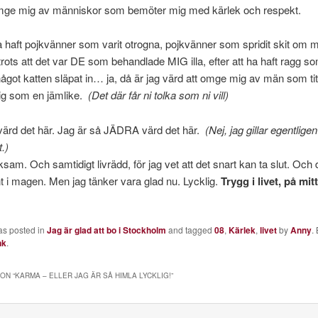
omge mig av människor som bemöter mig med kärlek och respekt.
ha haft pojkvänner som varit otrogna, pojkvänner som spridit skit om m
trots att det var DE som behandlade MIG illa, efter att ha haft ragg so
got katten släpat in… ja, då är jag värd att omge mig av män som tit
ig som en jämlike.
(Det där får ni tolka som ni vill)
 värd det här. Jag är så JÄDRA värd det här.
(Nej, jag gillar egentligen
t.)
ksam. Och samtidigt livrädd, för jag vet att det snart kan ta slut. Och
t i magen. Men jag tänker vara glad nu. Lycklig.
Trygg i livet, på mi
as posted in
Jag är glad att bo i Stockholm
and tagged
08
,
Kärlek
,
livet
by
Anny
.
nk
.
ON “
KARMA – ELLER JAG ÄR SÅ HIMLA LYCKLIG!
”