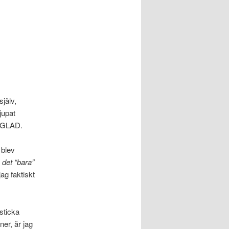
själv,
jupat
r GLAD.
 blev
det “bara”
g faktiskt
 sticka
er, är jag