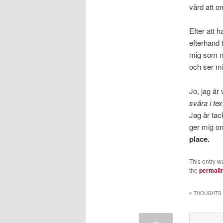
värd att 
Efter att 
efterhand 
mig som nå
och ser m
Jo, jag är
svära i tex
Jag är tac
ger mig on
place.
This entry w
the
permali
4 THOUGHTS 