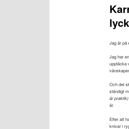
Karm
lyck
Jag är på et
Jag har en
upptäcka v
vänskapen
Och det ska
ständigt m
är praktik)
är.
Efter att 
knivar i r