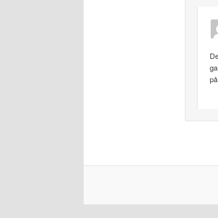
De
ga
på