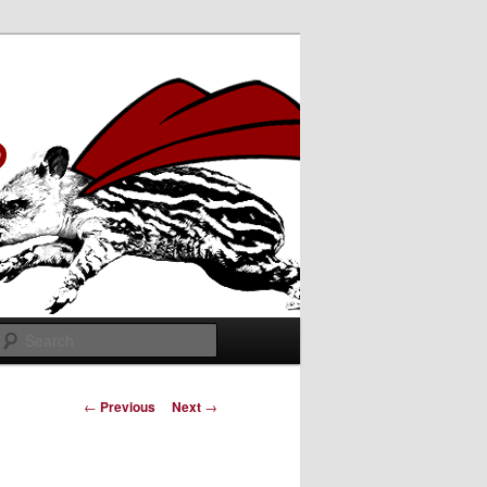
Search
Post
←
Previous
Next
→
navigation