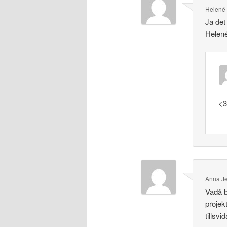
Helené
Ja det 
Helen
<3
Anna Je
Vadå b
projek
tillsvi