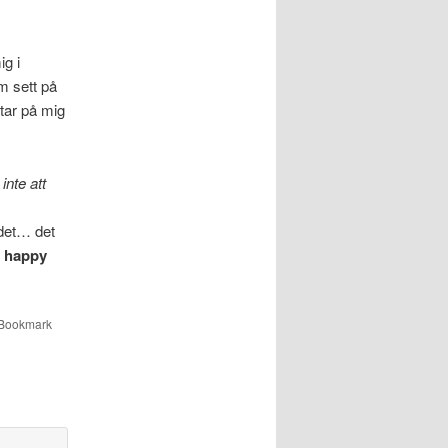
ig i
m sett på
tar på mig
 inte att
 det… det
tt happy
 Bookmark