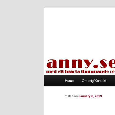
Skip
Med ett hjärta flammande rött
to
primary
Tapirhen
content
Main
Home
Om mig/Kontakt
menu
Posted on
January 6, 2013