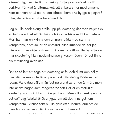
känner mig, men ändå. Kvotering tror jag kan vara ett nyttigt
verktyg. För vad är alternativet, att vi bara sitter med armarna i
kors och väntar på att jämställdheten bara ska bygga sig själv?
Icke, det krävs att vi arbetar med det.
Jag skulle dock aldrig ställa upp på kvotering där man väljer t.ex
en kvinna enbart utifrån kön och inte tar hänsyn till kompetens.
Men har man en kvinna och en man, båda med samma
kompetens, som söker en chefsroll eller liknande då ser jag
gärna att man väljer kvinnan. På samma sätt skulle jag vilja se
manskvotering i kvinnodominerade yrkesområden, för det finns
diskriminering även där
Det är så lätt att säga att kvotering är fel och dumt och dåligt
men då har man inte tänkt på en sak. Kvotering förekommer
redan. Varje dag väljs män just på grund av att de är män, men
inte är det någon som reagerar för det! Det är en “naturlig”
kvotering som växt fram på egen hand. Men vill vi verkligen ha
det så? Jag iallafall är övertygad om att det finns gott om
kompetenta kvinnor som skulle göra ett superbra jobb om de
bara finns chansen. Så låt oss ge dem chansen!