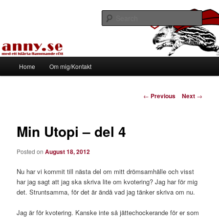
Skip
Med ett hjärta flammande rött
to
Sear
primary
content
Tapirhen
Main
Home
Om mig/Kontakt
menu
Post
←
Previous
Next
→
navigation
Min Utopi – del 4
Posted on
August 18, 2012
Nu har vi kommit till nästa del om mitt drömsamhälle och visst
har jag sagt att jag ska skriva lite om kvotering? Jag har för mig
det. Struntsamma, för det är ändå vad jag tänker skriva om nu.
Jag är för kvotering. Kanske inte så jättechockerande för er som