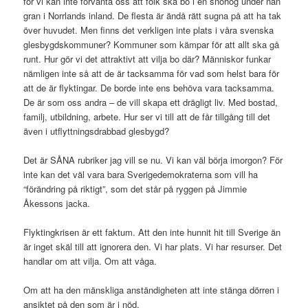
för vi kan inte förvänta oss att folk ska bo i en snöhög under nån
gran i Norrlands inland. De flesta är ändå rätt sugna på att ha tak
över huvudet. Men finns det verkligen inte plats i våra svenska
glesbygdskommuner? Kommuner som kämpar för att allt ska gå
runt. Hur gör vi det attraktivt att vilja bo där? Människor funkar
nämligen inte så att de är tacksamma för vad som helst bara för
att de är flyktingar. De borde inte ens behöva vara tacksamma.
De är som oss andra – de vill skapa ett drägligt liv. Med bostad,
familj, utbildning, arbete. Hur ser vi till att de får tillgång till det
även i utflyttningsdrabbad glesbygd?
Det är SÅNA rubriker jag vill se nu. Vi kan väl börja imorgon? För
inte kan det väl vara bara Sverigedemokraterna som vill ha
“förändring på riktigt”, som det står på ryggen på Jimmie
Åkessons jacka.
Flyktingkrisen är ett faktum. Att den inte hunnit hit till Sverige än
är inget skäl till att ignorera den. Vi har plats. Vi har resurser. Det
handlar om att vilja. Om att våga.
Om att ha den mänskliga anständigheten att inte stänga dörren i
ansiktet på den som är i nöd.