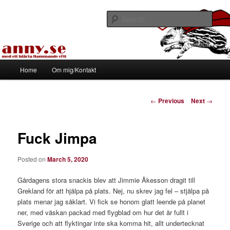
Skip
Med ett hjärta flammande rött
to
Sear
primary
content
Tapirhen
Main
Home
Om mig/Kontakt
menu
Post
←
Previous
Next
→
navigation
Fuck Jimpa
Posted on
March 5, 2020
Gårdagens stora snackis blev att Jimmie Åkesson dragit till
Grekland för att hjälpa på plats. Nej, nu skrev jag fel – stjälpa på
plats menar jag såklart. Vi fick se honom glatt leende på planet
ner, med väskan packad med flygblad om hur det är fullt i
Sverige och att flyktingar inte ska komma hit, allt undertecknat