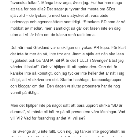
“svenska folket”. Många blev arga, även jag. Hur har han mage
att tala för oss alla? Det säger ju tyvärr det mesta om SD:s
självbild – de lyckas ju med konststycket att vara både
underdogs och agendasättare samtidigt. “Stackars SD som är så
mobbat av media”, men samtidigt så går det fasen inte en dag
utan att vi får höra om de käcka små rasisterna.
Det här med Grekland var onekligen en lyckad PR-kupp. För klart
det inte är mer än så, inte tror ens Jimmie själv att nån ska läsa
flygbladet och ba “JAHA näHÄ är det FULLT i Sverige? Bäst jag
vänder tillbaka!”. Och vi hjälper till att sprida den. Och det är
kanske inte så konstigt, och jag tycker inte heller det är nåt i sig
dåligt, att vi skriver om det. Startar hashtags, facebookgrupper
och bloggar om det. Den dagen vi slutar protestera har de nog
vunnit på riktigt.
Men det hjälper inte på något sätt att bara upprört skrika “SD är
dumma”, vi måste bli bättre på att presentera våra lösningar. Vad
vill VI? Vad för förändring är det VI vill se?
För Sverige är ju inte fullt. Och nej, jag tänker inte geografiskt nu