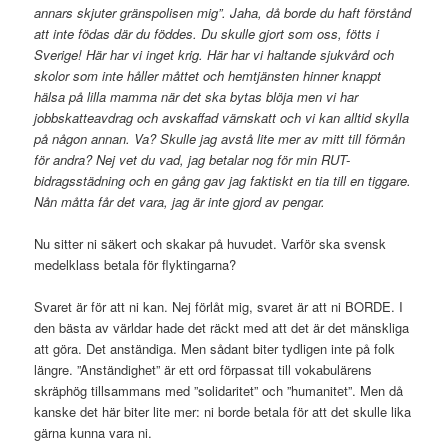
annars skjuter gränspolisen mig”. Jaha, då borde du haft förstånd
att inte födas där du föddes. Du skulle gjort som oss, fötts i
Sverige! Här har vi inget krig. Här har vi haltande sjukvård och
skolor som inte håller måttet och hemtjänsten hinner knappt
hälsa på lilla mamma när det ska bytas blöja men vi har
jobbskatteavdrag och avskaffad värnskatt och vi kan alltid skylla
på någon annan. Va? Skulle jag avstå lite mer av mitt till förmån
för andra? Nej vet du vad, jag betalar nog för min RUT-
bidragsstädning och en gång gav jag faktiskt en tia till en tiggare.
Nån måtta får det vara, jag är inte gjord av pengar.
Nu sitter ni säkert och skakar på huvudet. Varför ska svensk
medelklass betala för flyktingarna?
Svaret är för att ni kan. Nej förlåt mig, svaret är att ni BORDE. I
den bästa av världar hade det räckt med att det är det mänskliga
att göra. Det anständiga. Men sådant biter tydligen inte på folk
längre. ”Anständighet” är ett ord förpassat till vokabulärens
skräphög tillsammans med ”solidaritet” och ”humanitet”. Men då
kanske det här biter lite mer: ni borde betala för att det skulle lika
gärna kunna vara ni.