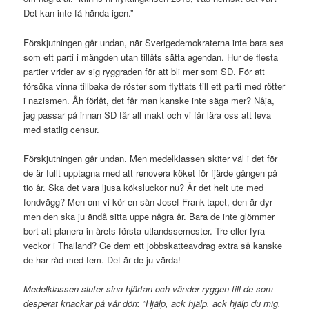
Det kan inte få hända igen.”
Förskjutningen går undan, när Sverigedemokraterna inte bara ses
som ett parti i mängden utan tillåts sätta agendan. Hur de flesta
partier vrider av sig ryggraden för att bli mer som SD. För att
försöka vinna tillbaka de röster som flyttats till ett parti med rötter
i nazismen. Åh förlåt, det får man kanske inte säga mer? Nåja,
jag passar på innan SD får all makt och vi får lära oss att leva
med statlig censur.
Förskjutningen går undan. Men medelklassen skiter väl i det för
de är fullt upptagna med att renovera köket för fjärde gången på
tio år. Ska det vara ljusa köksluckor nu? Är det helt ute med
fondvägg? Men om vi kör en sån Josef Frank-tapet, den är dyr
men den ska ju ändå sitta uppe några år. Bara de inte glömmer
bort att planera in årets första utlandssemester. Tre eller fyra
veckor i Thailand? Ge dem ett jobbskatteavdrag extra så kanske
de har råd med fem. Det är de ju värda!
Medelklassen sluter sina hjärtan och vänder ryggen till de som
desperat knackar på vår dörr. ”Hjälp, ack hjälp, ack hjälp du mig,