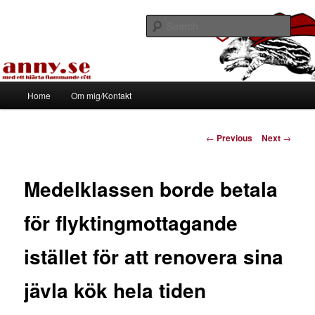
Skip
Med ett hjärta flammande rött
to
Sear
primary
content
Tapirhen
Main
Home
Om mig/Kontakt
menu
Post
←
Previous
Next
→
navigation
Medelklassen borde betala
för flyktingmottagande
istället för att renovera sina
jävla kök hela tiden