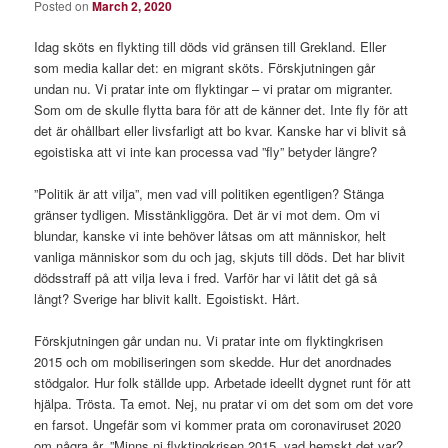
Posted on
March 2, 2020
Idag sköts en flykting till döds vid gränsen till Grekland. Eller
som media kallar det: en migrant sköts. Förskjutningen går
undan nu. Vi pratar inte om flyktingar – vi pratar om migranter.
Som om de skulle flytta bara för att de känner det. Inte fly för att
det är ohållbart eller livsfarligt att bo kvar. Kanske har vi blivit så
egoistiska att vi inte kan processa vad ”fly” betyder längre?
”Politik är att vilja”, men vad vill politiken egentligen? Stänga
gränser tydligen. Misstänkliggöra. Det är vi mot dem. Om vi
blundar, kanske vi inte behöver låtsas om att människor, helt
vanliga människor som du och jag, skjuts till döds. Det har blivit
dödsstraff på att vilja leva i fred. Varför har vi låtit det gå så
långt? Sverige har blivit kallt. Egoistiskt. Hårt.
Förskjutningen går undan nu. Vi pratar inte om flyktingkrisen
2015 och om mobiliseringen som skedde. Hur det anordnades
stödgalor. Hur folk ställde upp. Arbetade ideellt dygnet runt för att
hjälpa. Trösta. Ta emot. Nej, nu pratar vi om det som om det vore
en farsot. Ungefär som vi kommer prata om coronaviruset 2020
om några år. ”Minns ni flyktingkrisen 2015, vad hemskt det var?