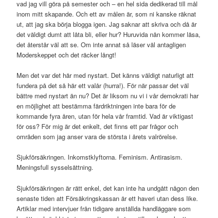
vad jag vill göra på semester och – en hel sida dedikerad till mål
inom mitt skapande. Och ett av målen är, som ni kanske räknat
ut, att jag ska börja blogga igen. Jag saknar att skriva och då är
det väldigt dumt att låta bli, eller hur? Huruvida nån kommer läsa,
det återstår väl att se. Om inte annat så läser väl antagligen
Moderskeppet och det räcker långt!
Men det var det här med nystart. Det känns väldigt naturligt att
fundera på det så här ett valår (hurra!). För när passar det väl
bättre med nystart än nu? Det är liksom nu vi i vår demokrati har
en möjlighet att bestämma färdriktningen inte bara för de
kommande fyra åren, utan för hela vår framtid. Vad är viktigast
för oss? För mig är det enkelt, det finns ett par frågor och
områden som jag anser vara de största i årets valrörelse.
Sjukförsäkringen. Inkomstklyftorna. Feminism. Antirasism.
Meningsfull sysselsättning.
Sjukförsäkringen är rätt enkel, det kan inte ha undgått någon den
senaste tiden att Försäkringskassan är ett haveri utan dess like.
Artiklar med intervjuer från tidigare anställda handläggare som