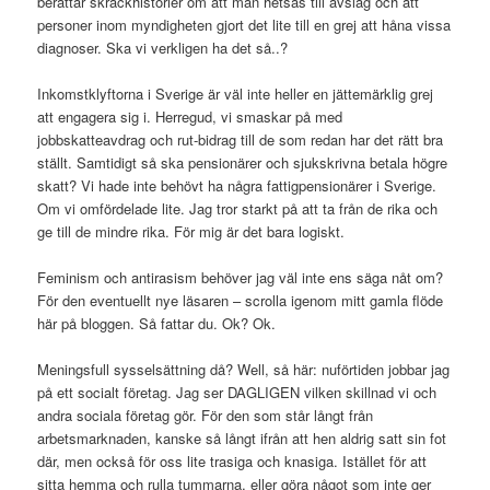
berättar skräckhistorier om att man hetsas till avslag och att
personer inom myndigheten gjort det lite till en grej att håna vissa
diagnoser. Ska vi verkligen ha det så..?
Inkomstklyftorna i Sverige är väl inte heller en jättemärklig grej
att engagera sig i. Herregud, vi smaskar på med
jobbskatteavdrag och rut-bidrag till de som redan har det rätt bra
ställt. Samtidigt så ska pensionärer och sjukskrivna betala högre
skatt? Vi hade inte behövt ha några fattigpensionärer i Sverige.
Om vi omfördelade lite. Jag tror starkt på att ta från de rika och
ge till de mindre rika. För mig är det bara logiskt.
Feminism och antirasism behöver jag väl inte ens säga nåt om?
För den eventuellt nye läsaren – scrolla igenom mitt gamla flöde
här på bloggen. Så fattar du. Ok? Ok.
Meningsfull sysselsättning då? Well, så här: nuförtiden jobbar jag
på ett socialt företag. Jag ser DAGLIGEN vilken skillnad vi och
andra sociala företag gör. För den som står långt från
arbetsmarknaden, kanske så långt ifrån att hen aldrig satt sin fot
där, men också för oss lite trasiga och knasiga. Istället för att
sitta hemma och rulla tummarna, eller göra något som inte ger