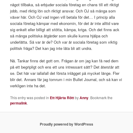
något tillbaka, så erbjuder sociala företag en chans till ett riktigt
jobb, med riktig lön och riktigt ansvar. Och OJ så många som
växer här. Och OJ vad ingen vill betala för det… I princip alla
sociala företag kämpar med ekonomin, för det är inte alltid vare
sig enkelt eller billigt att stötta, kämpa, kriga. Och det finns ack
så många politiska åtgärder som skulle kunna hjälpa och
underlätta. Så var är de? Och var är sociala företag som viktig
politisk fråga? Det kan jag inte låta bli att undra.
Nå. Tankar finns det gott om. Frågan är om jag kan få ned dem
på ett begripligt och ens ett uns intressant sätt? Det återstår att
se. Det här var iallafall det första inlägget på mycket länge. Fler
blir det. Annars får jag tomrum i min Bullet Journal, och så kan vi
verkligen inte ha det.
This entry was posted in
Ett Hjärta Rött
by
Anny
. Bookmark the
permalink
.
Proudly powered by WordPress