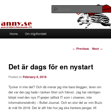
Skip
Med ett hjärta flammande rött
to
Sear
primary
content
Tapirhen
Main
Home
Om mig/Kontakt
menu
Post
←
Previous
Next
→
navigation
Det är dags för en nystart
Posted on
February 6, 2018
Tycker ni inte det? Och då menar jag inte bara bloggen, även om
det var den jag hade i tanken först och främst. Jag har nämligen
börjat med den nya IT-grejen (alltså IT som i clownen, inte
informationsteknik) – Bullet Journal. Och en stor del av min BuJo
är mål för 2018. Det är allt från hur jag ska hantera pengar, till