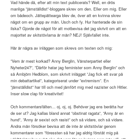
Vad hände då, efter att min text publicerats? Well, en drös
manliga ”jämställdist”-bloggare skrev om den. Eller om mig. Eller
om bådeoch. Jättepättearga blev de, över att en kvinna skrev
något om en grupp av män. Usch och fy. Hur hanterade de sin
ilska? Gjorde de något för att motbevisa det jag skrivit om att en
majoritet av skitstövlarna är män? NEJ! Självfallet inte.
Här är några av inläggen som skrevs om texten och mig:
”Vem är mest korkad? Anny Berglin, Vänsterpartiet eller
Nyheter24?”, ”Därför hatar jag feminister som Anny Berglin” och
så Ambjörn Hedblom, som skrivit inlägget ”Jag fick ett svar på
min debattartikel”, kategoriserat under ”extremism”. En
”jämställdist” har till och med jämfört mig med nazister och Hitler.
Inser slow clap för kreativitet!
Och kommentarsfälten… oj, oj, oj. Behöver jag ens berätta hur
de ser ut? Jag kallas bland annat ”obstinat ragata”, ”Anny är en
hund”, ”Anny är sexist och rasist” och så vidare, och så vidare.
Andra män försöker bevisa att de inte är skitstövlar genom
kommentarer som ”föressten så har jag aldrig förståt mig på