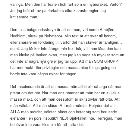
vanliga. Men den här texten fick fart som en nyårsraket. Varför?
Jo, jag bröt ett av patriarkatets allra klaraste regler: jag
kritiserade män.
Den fulla bakgrundsstoryn är att en man, vid namn Ambjörn
Hedblom, skrev på Nyheter24. Min text är ett svar till honom,
eller snarare en förklaring till varför det han skriver är tämligen…
dumt. Jag tänker inte återge min text här, vill man läsa den kan
man klicka på länken ovan, men jag kan säga så mycket som att
det inte är några nya grejer jag tar upp. Att män SOM GRUPP
har mer makt, fler privilegier och massa nice things going on
borde inte vara någon nyhet för någon.
Det fascinerande är att en massa män alltid blir så arga när man
pratar om det här. När man ens nämner att män har en sjujäkla
massa makt, och att män dessutom är skitstövlar rätt ofta. Att
män våldtar. Att män slåss. Att män mördar. Betyder det att
ALLA män mördar, våldtar, slåss och beter sig som berusade
elefanter i en porslinsbutik? NEJ! Självfallet inte. Herregud, man
behöver inte vara Einstein för att fatta det.