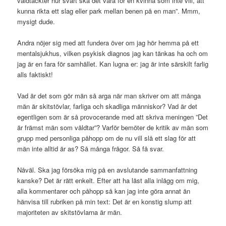
våldtäckter hur svårt ska det vara för en kvinna som inte vill, att
kunna rikta ett slag eller park mellan benen på en man”. Mmm,
mysigt dude.
Andra nöjer sig med att fundera över om jag hör hemma på ett
mentalsjukhus, vilken psykisk diagnos jag kan tänkas ha och om
jag är en fara för samhället. Kan lugna er: jag är inte särskilt farlig
alls faktiskt!
Vad är det som gör män så arga när man skriver om att många
män är skitstövlar, farliga och skadliga människor? Vad är det
egentligen som är så provocerande med att skriva meningen ”Det
är främst män som våldtar”? Varför bemöter de kritik av män som
grupp med personliga påhopp om de nu vill slå ett slag för att
män inte alltid är as? Så många frågor. Så få svar.
Nåväl. Ska jag försöka mig på en avslutande sammanfattning
kanske? Det är rätt enkelt. Efter att ha läst alla inlägg om mig,
alla kommentarer och påhopp så kan jag inte göra annat än
hänvisa till rubriken på min text: Det är en konstig slump att
majoriteten av skitstövlarna är män.