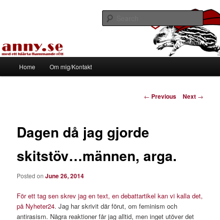
Skip
Med ett hjärta flammande rött
to
Sear
primary
content
Tapirhen
Main
Home
Om mig/Kontakt
menu
Post
←
Previous
Next
→
navigation
Dagen då jag gjorde
skitstöv…männen, arga.
Posted on
June 26, 2014
För ett tag sen skrev jag en text, en debattartikel kan vi kalla det,
på Nyheter24
. Jag har skrivit där förut, om feminism och
antirasism. Några reaktioner får jag alltid, men inget utöver det