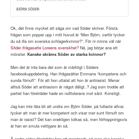
Ok, det finns mycket att säga om vad Söder skriver. Första
frågan som poppar upp i mitt huvud är “Men Björn, varför tycker
du så illa om svenska schlagerkvinnor?”. För ni minns väl när
Söder ifrågasatte Loreens svenskhet?
Nå, jag börjar ana ett
mönster.
Kanske skräms Söder av starka kvinnor?
Men det är inte bara det som är märkligt i Söders
facebookuppdatering. Han ifrågasätter Ernmans “kompetens och
sunda förnuft”. För att hon uttalat att hon är antirasist. Menar
alltså Söder att antirasism är något dåligt..? Jag som trodde att
partiet han företräder hade en nolltolerans mot sånt. Konstigt.
Jag kan inte låta bli att undra om Björn Söder, på fullaste allvar,
tycker att man är mer kompetent och visar mer sunt förnuft om
man är rasist? Det kan onekligen tolkas så, men förhoppningsvis
är han en smula vettigare än så.
Å andra sidan företräder han ett rasistparti, så man ska kanske