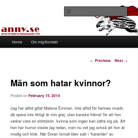
Skip
Med ett hjärta flammande rött
to
Sear
primary
content
Tapirhen
Main
Home
Om mig/Kontakt
menu
Post
←
Previous
Next
→
navigation
Män som hatar kvinnor?
Posted on
February 15, 2014
Jag har alltid gillat Malena Ernman. Inte alltid för hennes musik,
då opera inte riktigt är min grej, utan kanske främst för att hon
verkar vara en störtskön kvinna som ingen kan sätta sig på. Att
hon har humor visste jag redan, men nu vet jag också att hon är
modig och klok. När Soran Ismail blev satt i “karantän” av