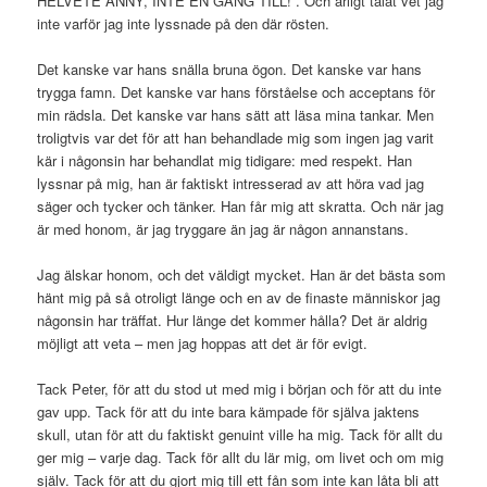
HELVETE ANNY, INTE EN GÅNG TILL!”. Och ärligt talat vet jag
inte varför jag inte lyssnade på den där rösten.
Det kanske var hans snälla bruna ögon. Det kanske var hans
trygga famn. Det kanske var hans förståelse och acceptans för
min rädsla. Det kanske var hans sätt att läsa mina tankar. Men
troligtvis var det för att han behandlade mig som ingen jag varit
kär i någonsin har behandlat mig tidigare: med respekt. Han
lyssnar på mig, han är faktiskt intresserad av att höra vad jag
säger och tycker och tänker. Han får mig att skratta. Och när jag
är med honom, är jag tryggare än jag är någon annanstans.
Jag älskar honom, och det väldigt mycket. Han är det bästa som
hänt mig på så otroligt länge och en av de finaste människor jag
någonsin har träffat. Hur länge det kommer hålla? Det är aldrig
möjligt att veta – men jag hoppas att det är för evigt.
Tack Peter, för att du stod ut med mig i början och för att du inte
gav upp. Tack för att du inte bara kämpade för själva jaktens
skull, utan för att du faktiskt genuint ville ha mig. Tack för allt du
ger mig – varje dag. Tack för allt du lär mig, om livet och om mig
själv. Tack för att du gjort mig till ett fån som inte kan låta bli att