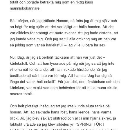
totalt och började betrakta mig som en riktig kass
människokännare.
Så i början, när jag träffade Honom, så fnös jag åt mig själv och
sa högt för mig själv att det var löjligt att hålla handen. Att det
var alldeles för smörigt att mata svanar. Att jag hade distans, att
jag kunde värja mig. Och jag sa till alla omkring mig att han var
så jobbig som var så kärleksfull – jag ville ju bara ha sex.
Nu, idag, är jag så oerhört tacksam att han var just det –
kärleksfull. Och att han lyssnade på mig när jag sa att jag inte
ville ha nåt förhållande, att han nickade förstående när jag
berättade att sånt inte var för mig. Att han sa “Jag har dig så
länge det varar, helt enkelt”. För just det, den förståelsen och den
kärleken, var exakt vad som behövdes för att mina murar skulle
raseras totalt.
Och helt plötsligt insåg jag att jag inte kunde sluta tänka på
honom. Att jag saknade hans röst, hans leende, hans varma
blick. Jo, jag blev såklart skiträdd och allt i min hjärna skrek, ja
faktiskt vrålade så jag blev alldeles yr: “SPRING! FÖR I