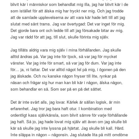
blivit kär i människor som behandlat mig illa, jag har blivit kär i de
som istället för att älska mig har tryckt ner mig. Och jag trodde
att de samlade upplevelserna av att vara kär hade lett till att jag
slutat med sånt trams. Jag var övertygad: Det var inget för mig.
Det gjorde bara ont och ledde till att jag försakade bitar av mig.
Jag var rädd för att jag, till slut, skulle förinta mig själv.
Jag tilläts aldrig vara mig själv i mina förhållanden. Jag skulle
alltid ändras på. Var jag inte för tjock, så var jag för mycket
vänster. Var jag inte för smart, så var jag för dum. Var jag inte
för… ja, ni fattar. Det var alltid något fel på mig, i ögonen på den
jag älskade. Och nu kanske någon fnyser till lite, rynkar på
näsan och frågar sig hur man kan bli kär i någon, älska någon,
som behandlar en så. Som ser på en på det sättet.
Det är inte svårt alls, jag lovar. Kärlek är sällan logisk, är min
erfarenhet. Jag tror jag bara haft otur. I kombination med
ordentligt kass självkänsla, som blivit sämre för varje förhållande
jag haft. Så jo, jag hade lovat mig själv att även om jag skulle bli
kär så skulle jag inte lyssna på hjärtat. Jag skulle bli kall. Hård.
Inte släppa in någon – någonsin. Jag slutade lita på mitt omdöme