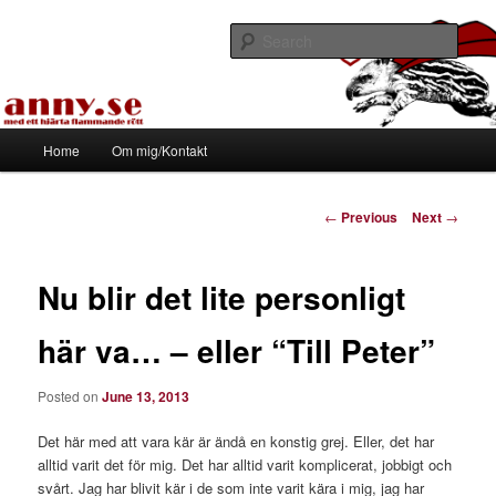
Skip
Med ett hjärta flammande rött
to
Sear
primary
content
Tapirhen
Main
Home
Om mig/Kontakt
menu
Post
←
Previous
Next
→
navigation
Nu blir det lite personligt
här va… – eller “Till Peter”
Posted on
June 13, 2013
Det här med att vara kär är ändå en konstig grej. Eller, det har
alltid varit det för mig. Det har alltid varit komplicerat, jobbigt och
svårt. Jag har blivit kär i de som inte varit kära i mig, jag har