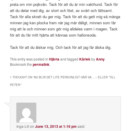
prata om min pojkvän. Tack för att du är min vakthund. Tack för
att du delar med dig, av stort och litet, av svårt och lättsamt.
Tack för alla skratt du ger mig. Tack för att du gett mig så många
minnen jag kan plocka fram när jag mår dåligt, minnen som får
mig att le och minnen som gör mig alldeles varm i magen. Tack
för att du får mitt hjärta att kännas som hallonsoda.
Tack för att du älskar mig. Och tack för att jag får älska dig.
This entry was posted in
Hjärta
and tagged
Kärlek
by
Anny
.
Bookmark the
permalink
.
1 THOUGHT ON “
NU BLIR DET LITE PERSONLIGT HÄR VA… – ELLER “TILL
PETER”
”
Inga-Lill
on
June 13, 2013 at 1:16 pm
said: