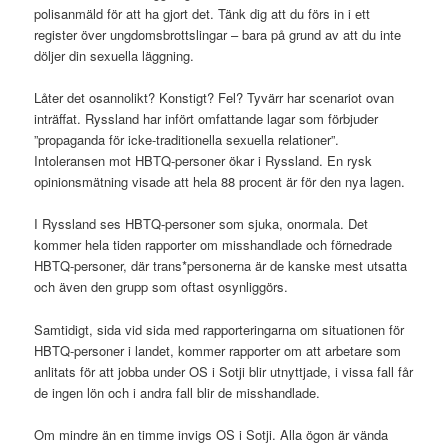
polisanmäld för att ha gjort det. Tänk dig att du förs in i ett
register över ungdomsbrottslingar – bara på grund av att du inte
döljer din sexuella läggning.
Låter det osannolikt? Konstigt? Fel? Tyvärr har scenariot ovan
inträffat. Ryssland har infört omfattande lagar som förbjuder
”propaganda för icke-traditionella sexuella relationer”.
Intoleransen mot HBTQ-personer ökar i Ryssland. En rysk
opinionsmätning visade att hela 88 procent är för den nya lagen.
I Ryssland ses HBTQ-personer som sjuka, onormala. Det
kommer hela tiden rapporter om misshandlade och förnedrade
HBTQ-personer, där trans*personerna är de kanske mest utsatta
och även den grupp som oftast osynliggörs.
Samtidigt, sida vid sida med rapporteringarna om situationen för
HBTQ-personer i landet, kommer rapporter om att arbetare som
anlitats för att jobba under OS i Sotji blir utnyttjade, i vissa fall får
de ingen lön och i andra fall blir de misshandlade.
Om mindre än en timme invigs OS i Sotji. Alla ögon är vända