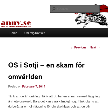
Skip
Med ett hjärta flammande rött
to
Sear
primary
content
Tapirhen
Main
Home
Om mig/Kontakt
menu
Post
←
Previous
Next
→
navigation
OS i Sotji – en skam för
omvärlden
Posted on
February 7, 2014
Tänk att du är tonåring. Tänk att du har en annan sexuell läggning
än heterosexuell. Bara det kan vara kämpigt nog. Tänk dig nu att
du berättar om din läggning för din skolklass och att du blir