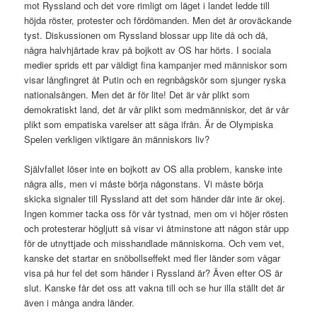
mot Ryssland och det vore rimligt om läget i landet ledde till
höjda röster, protester och fördömanden. Men det är oroväckande
tyst. Diskussionen om Ryssland blossar upp lite då och då,
några halvhjärtade krav på bojkott av OS har hörts. I sociala
medier sprids ett par väldigt fina kampanjer med människor som
visar långfingret åt Putin och en regnbågskör som sjunger ryska
nationalsången. Men det är för lite! Det är vår plikt som
demokratiskt land, det är vår plikt som medmänniskor, det är vår
plikt som empatiska varelser att säga ifrån. Är de Olympiska
Spelen verkligen viktigare än människors liv?
Självfallet löser inte en bojkott av OS alla problem, kanske inte
några alls, men vi måste börja någonstans. Vi måste börja
skicka signaler till Ryssland att det som händer där inte är okej.
Ingen kommer tacka oss för vår tystnad, men om vi höjer rösten
och protesterar högljutt så visar vi åtminstone att någon står upp
för de utnyttjade och misshandlade människorna. Och vem vet,
kanske det startar en snöbollseffekt med fler länder som vågar
visa på hur fel det som händer i Ryssland är? Även efter OS är
slut. Kanske får det oss att vakna till och se hur illa ställt det är
även i många andra länder.